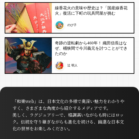
線香花火の意味や歴史は？「国産線香花
火」復活に下町の玩具問屋が挑む
のび子
奇跡の逆転劇から460年！ 織田信長はな
ぜ、桶狭間で今川義元を討つことができ
たのか
辻 明人
「和樂web」は、日本文化の多様で奥深い魅力をわかりや
すく、さまざまな角度から紹介するメディアです。
美しく、ラグジュアリーで、格調高いながらも時にはロッ
ク。伝統を守り継ぎながらも進化を続ける、幽遠な日本文
化の世界をお楽しみください。