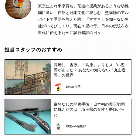
東京生まれ東京育ち。茶道の授業があるような幼稚
園に通い、自然と日本文化に親しむ。塾講師のアル
バイトで季語を教えた際、「すすき」を知らない生
徒がいてびっくり。現在１児の母。日本の伝統を次
世代に伝えるために試行錯誤の日々。
担当スタッフのおすすめ
長崎に「吉原」「島原」よりもスゴい遊
郭があった？ あなたの知らない「丸山遊
郭」の世界
Dyson 尚子
麻酔なしの開腹手術！日本初の帝王切開
に挑んだのは、埼玉県の女性と医師だっ
た
和樂web編集部