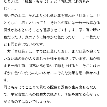
たとえば、「紅葉（もみじ）」と「青紅葉（あおもみ
じ）」。
濃い赤の上に、それより少し薄い赤を重ねた「紅葉」は、ひ
とくちに「赤」といっても、それらの葉には一枚一枚異なる
個性があるということを意識させてくれます。茶に近い暗い
色だったり、炎のように鮮やかな色だったり……。一枚たり
とも同じ赤はないのです。
一方「青紅葉」は、すでに紅葉した葉と、まだ紅葉を迎えて
いない緑の葉が入り混じった様子を表現しています。秋が深
まる一歩手前、肌寒い風が吹いて顔を上げると、そこにはわ
ずかに色づいたもみじの木が……そんな光景を思い浮かべま
す。
同じもみじでここまで異なる配色と景色を生み出せるなん
て、平安貴族たちの観察力の鋭さと、季節を愛でる心がうか
がえるのではないでしょうか。