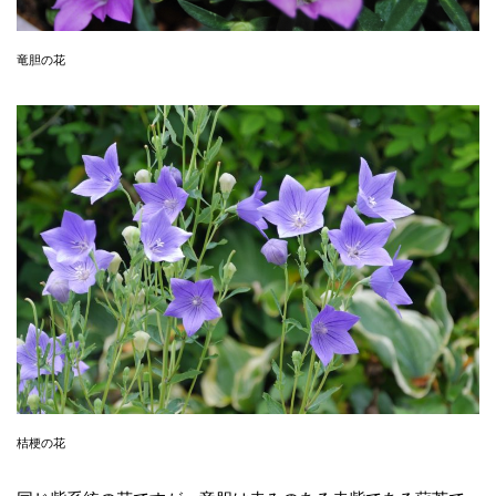
竜胆の花
桔梗の花