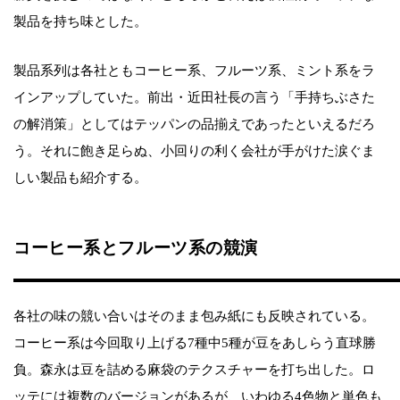
製品を持ち味とした。
製品系列は各社ともコーヒー系、フルーツ系、ミント系をラ
インアップしていた。前出・近田社長の言う「手持ちぶさた
の解消策」としてはテッパンの品揃えであったといえるだろ
う。それに飽き足らぬ、小回りの利く会社が手がけた涙ぐま
しい製品も紹介する。
コーヒー系とフルーツ系の競演
各社の味の競い合いはそのまま包み紙にも反映されている。
コーヒー系は今回取り上げる7種中5種が豆をあしらう直球勝
負。森永は豆を詰める麻袋のテクスチャーを打ち出した。ロ
ッテには複数のバージョンがあるが、いわゆる4色物と単色も