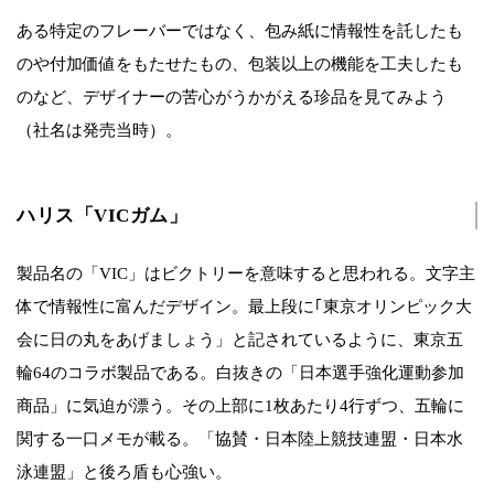
ある特定のフレーバーではなく、包み紙に情報性を託したも
のや付加価値をもたせたもの、包装以上の機能を工夫したも
のなど、デザイナーの苦心がうかがえる珍品を見てみよう
（社名は発売当時）。
ハリス「VICガム」
製品名の「VIC」はビクトリーを意味すると思われる。文字主
体で情報性に富んだデザイン。最上段に｢東京オリンピック大
会に日の丸をあげましょう」と記されているように、東京五
輪64のコラボ製品である。白抜きの「日本選手強化運動参加
商品」に気迫が漂う。その上部に1枚あたり4行ずつ、五輪に
関する一口メモが載る。「協賛・日本陸上競技連盟・日本水
泳連盟」と後ろ盾も心強い。