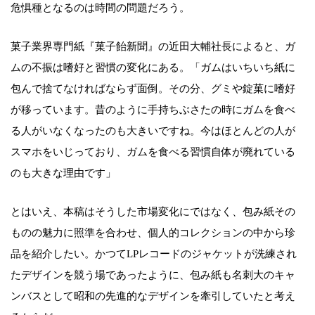
危惧種となるのは時間の問題だろう。
菓子業界専門紙『菓子飴新聞』の近田大輔社長によると、ガ
ムの不振は嗜好と習慣の変化にある。「ガムはいちいち紙に
包んで捨てなければならず面倒。その分、グミや錠菓に嗜好
が移っています。昔のように手持ちぶさたの時にガムを食べ
る人がいなくなったのも大きいですね。今はほとんどの人が
スマホをいじっており、ガムを食べる習慣自体が廃れている
のも大きな理由です」
とはいえ、本稿はそうした市場変化にではなく、包み紙その
ものの魅力に照準を合わせ、個人的コレクションの中から珍
品を紹介したい。かつてLPレコードのジャケットが洗練され
たデザインを競う場であったように、包み紙も名刺大のキャ
ンバスとして昭和の先進的なデザインを牽引していたと考え