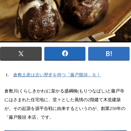
倉敷土産は古い歴史を持つ「藤戸饅頭」を！
倉敷川(くらしきかわ)に架かる盛綱橋(もりつなばし)と藤戸寺
にはさまれた住宅地に、堂々とした風情の2階建て木造建築
が。その起源を源平合戦に由来するというのが、創業250年の
「藤戸饅頭 本店」です。