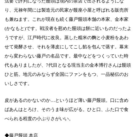
法要で評判になった饅頭は境内の茶店で出されるようにな
り、元禄年間には製造元の民家が饅座小屋と呼ばれる販売所
も兼ねます。これが現在も続く藤戸饅頭本舗の本家、金本家
(かなもと)です。戦没者を慰めた饅頭は餅に近いものだったよ
うですが、江戸時代に改良。蒸した糯米の麴と小麦粉をあわ
せて発酵させ、それを薄皮にしてこし餡を包んで蒸す。幕末
から変わらない藤戸の名品です。最中などをつくっていた時
代もありましたが、7代目となる現当主の金本博行さんは饅頭
ひと筋。地元のみならず全国にファンをもつ、一品秘伝のお
いしさです。
皮があるのかないのか…というほど薄い藤戸饅頭。口に含め
ばあんはとろけ、そのうま味が広がる。ひと口、ふた口で食
べられる程度の小ぶりさがいい。
◆藤戸饅頭 本店