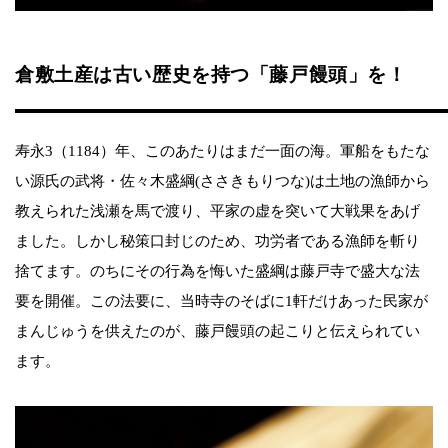
倉敷土産は古い歴史を持つ「藤戸饅頭」を！
寿永3（1184）年、このあたりはまだ一面の海。軍船をもたな
い源氏の武将・佐々木盛綱(ささきもりつな)は土地の漁師から
教えられた浅瀬を馬で渡り、平家の虚を突いて大戦果をあげ
ました。しかし秘策口封じのため、功労者である漁師を斬り
捨てます。のちにその行為を悔いた盛綱は藤戸寺で盛大な法
要を開催。この法要に、当時寺のそばに1軒だけあった民家が
まんじゅうを供えたのが、藤戸饅頭の起こりと伝えられてい
ます。