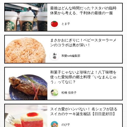
最後はどんな時間だった？スタバの臨時
休業から考える、千利休の最後の一服
とま子
まさかおにぎりに！ベビースターラーメ
ンのコラボは奥が深い！
和樂web編集部
和菓子じゃないよ珍味だよ！八丁味噌を
使った愛知県の郷土料理「いなまんじゅ
う」ってなに？
松橋 佳奈子
スイカ愛がハンパない！ 名シェフが語る
スイカのケーキ誕生秘話【日日是好日】
のび子