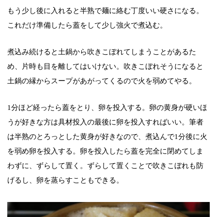
もう少し後に入れると半熟で麺に絡む丁度いい硬さになる。
これだけ準備したら蓋をして少し強火で煮込む。
煮込み続けると土鍋から吹きこぼれてしまうことがあるた
め、片時も目を離してはいけない。吹きこぼれそうになると
土鍋の縁からスープがあがってくるので火を弱めてやる。
1分ほど経ったら蓋をとり、卵を投入する。卵の黄身が硬いほ
うが好きな方は具材投入の最後に卵を投入すればいい。筆者
は半熟のとろっとした黄身が好きなので、煮込んで1分後に火
を弱め卵を投入する。卵を投入したら蓋を完全に閉めてしま
わずに、ずらして置く。ずらして置くことで吹きこぼれも防
げるし、卵を蒸らすこともできる。