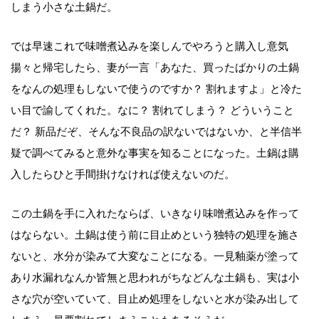
しまう小さな土鍋だ。
では早速これで味噌煮込みを楽しんでやろうと購入し意気
揚々と帰宅したら、妻が一言「あなた、買ったばかりの土鍋
をなんの処理もしないで使うのですか？ 割れますよ」と冷た
い目で諭してくれた。なに？ 割れてしまう？ どういうこと
だ？ 新品だぞ、そんな不良品の訳ないではないか、と半信半
疑で調べてみると意外な事実を知ることになった。土鍋は購
入したらひと手間掛けなければ使えないのだ。
この土鍋を手に入れたならば、いきなり味噌煮込みを作って
はならない。土鍋は使う前に目止めという独特の処理を施さ
ないと、水分が染みて大変なことになる。一見釉薬が塗って
あり水漏れなんか皆無と思われがちなどんな土鍋も、実は小
さな穴が空いていて、目止め処理をしないと水が染み出して