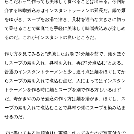
らこだわって作っても美味しく食べることは出来る。今回紹
介する味噌煮込みはインスタントラーメンの延長だ。鍋で麺
をゆがき、スープをお湯で溶き、具材を適当な大きさに切っ
て乗せることで家庭でも手軽に美味しく味噌煮込みが楽しめ
るのだ。これがインスタントの良いところだ。
作り方を見てみると”沸騰したお湯で2分麺を茹で、麺をほぐ
しスープの素を入れ、具材を入れ、再び2分煮込む”とある。
普通のインスタントラーメンと少し違う点は麺をほぐしてか
らスープの素を入れて煮込む点だ。人によってはインスタン
トラーメンを作る時に麺とスープを別で作る方もいるはず
だ。寿がきやのみそ煮込の作り方は麺を湯がき、ほぐし、ス
ープの素を入れて煮込むことで具材や麺にスープを染み込ま
せるのだ。
では書いてある手順通りに実際に作ってみたので写真付きで