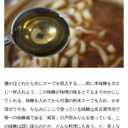
麺がほぐれたら次にスープを投入する……前に本味醂を大さ
じ一杯入れよう。この味醂が味噌の味をとてもまろやかにし
てくれる。味醂を入れてから付属の粉末スープを入れ、かき
混ぜてやる。ちなみにここで使っている味醂は名古屋市内で
唯一の味醂蔵である「糀富」の戸田みりんを使っている。こ
の味醂は隠し味なのだが、どんな料理にも合う。と、長くな