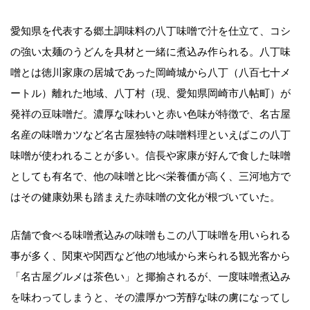
愛知県を代表する郷土調味料の八丁味噌で汁を仕立て、コシ
の強い太麺のうどんを具材と一緒に煮込み作られる。八丁味
噌とは徳川家康の居城であった岡崎城から八丁（八百七十メ
ートル）離れた地域、八丁村（現、愛知県岡崎市八帖町）が
発祥の豆味噌だ。濃厚な味わいと赤い色味が特徴で、名古屋
名産の味噌カツなど名古屋独特の味噌料理といえばこの八丁
味噌が使われることが多い。信長や家康が好んで食した味噌
としても有名で、他の味噌と比べ栄養価が高く、三河地方で
はその健康効果も踏まえた赤味噌の文化が根づいていた。
店舗で食べる味噌煮込みの味噌もこの八丁味噌を用いられる
事が多く、関東や関西など他の地域から来られる観光客から
「名古屋グルメは茶色い」と揶揄されるが、一度味噌煮込み
を味わってしまうと、その濃厚かつ芳醇な味の虜になってし