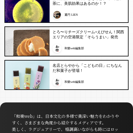
茶に、美肌効果はあるのか！？
邐円 LIEN
とろ〜りチーズクリーム×えびせん！関西
エリアの空港限定「そらうまい」発売
和樂web編集部
名店とらやから「こどもの日」にちなん
だ和菓子が登場！
和樂web編集部
「和樂web」は、日本文化の多様で奥深い魅力をわかりや
すく、さまざまな角度から紹介するメディアです。
美しく、ラグジュアリーで、格調高いながらも時にはロッ