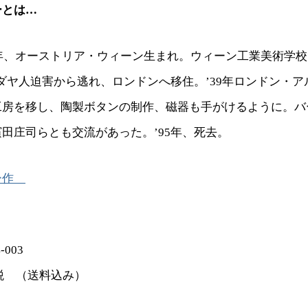
ーとは…
2年、オーストリア・ウィーン生まれ。ウィーン工業美術学
ユダヤ人迫害から逃れ、ロンドンへ移住。’39年ロンドン・
工房を移し、陶製ボタンの制作、磁器も手がけるように。バ
田庄司らとも交流があった。’95年、死去。
ー作
-003
0＋税 （送料込み）