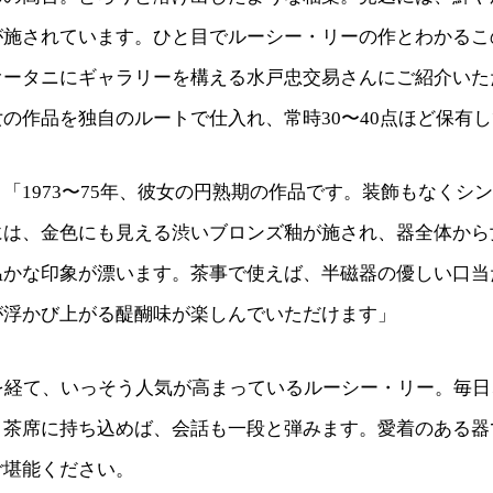
が施されています。ひと目でルーシー・リーの作とわかるこ
オータニにギャラリーを構える水戸忠交易さんにご紹介いた
の作品を独自のルートで仕入れ、常時30〜40点ほど保有
「1973〜75年、彼女の円熟期の作品です。装飾もなくシ
には、金色にも見える渋いブロンズ釉が施され、器全体から
温かな印象が漂います。茶事で使えば、半磁器の優しい口当
が浮かび上がる醍醐味が楽しんでいただけます」
上を経て、いっそう人気が高まっているルーシー・リー。毎
。茶席に持ち込めば、会話も一段と弾みます。愛着のある器
ご堪能ください。