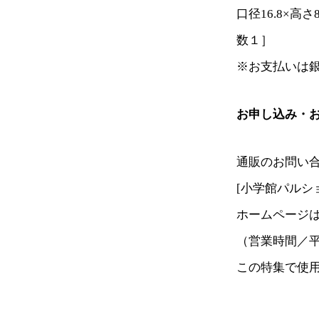
口径16.8×
数１］
※お支払いは
お申し込み・
通販のお問い
[小学館パルシ
ホームページ
（営業時間／平
この特集で使