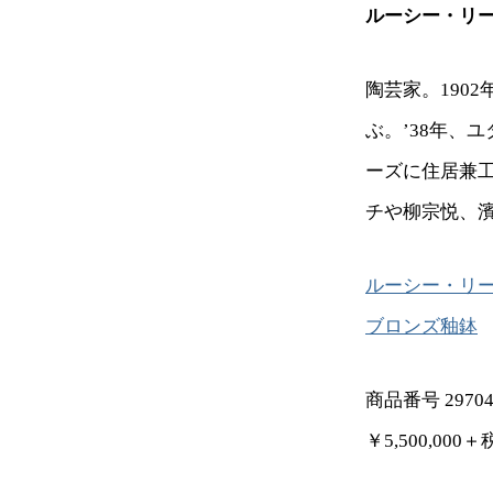
ルーシー・リ
陶芸家。190
ぶ。’38年、
ーズに住居兼
チや柳宗悦、濱
ルーシー・リ
ブロンズ釉鉢
商品番号 29704
￥5,500,00