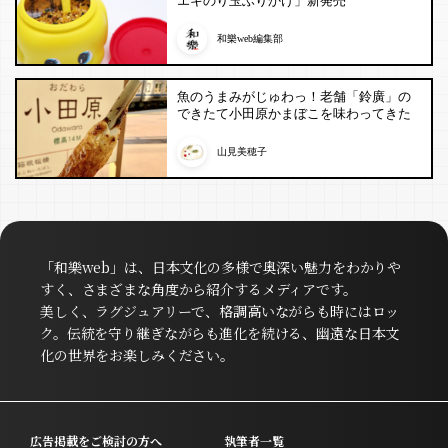
エキのり玉ふりかけ」新発売
和樂web編集部
魚のうまみがじゅわっ！老舗「鈴廣」の
できたて小田原かまぼこを味わってきた
山見美穂子
「和樂web」は、日本文化の多様で奥深い魅力をわかりや
すく、さまざまな角度から紹介するメディアです。
美しく、ラグジュアリーで、格調高いながらも時にはロッ
ク。伝統を守り継ぎながらも進化を続ける、幽遠な日本文
化の世界をお楽しみください。
広告掲載をご検討の方へ
執筆者一覧