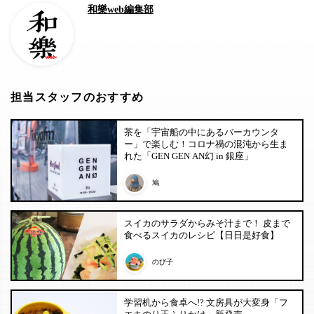
和樂web編集部
担当スタッフのおすすめ
茶を「宇宙船の中にあるバーカウンタ
ー」で楽しむ！コロナ禍の混沌から生ま
れた「GEN GEN AN幻 in 銀座」
鳩
スイカのサラダからみそ汁まで！ 皮まで
食べるスイカのレシピ【日日是好食】
のび子
学習机から食卓へ!? 文房具が大変身「フ