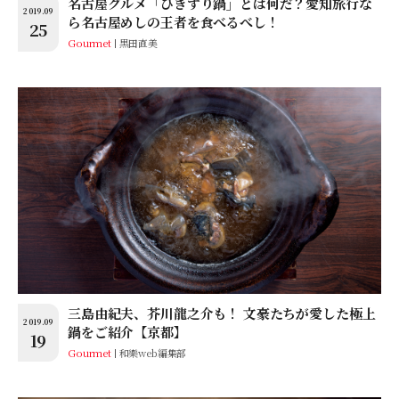
名古屋グルメ「ひきずり鍋」とは何だ？愛知旅行な
2019.09
ら名古屋めしの王者を食べるべし！
25
Gourmet
黒田直美
三島由紀夫、芥川龍之介も！ 文豪たちが愛した極上
2019.09
鍋をご紹介【京都】
19
Gourmet
和樂web編集部