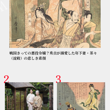
戦国きっての悪役令嬢？秀吉が溺愛した年下妻・茶々
（淀殿）の悲しき素顔