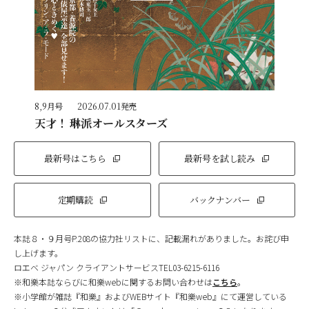
8,9月号
2026.07.01発売
天才！ 琳派オールスターズ
最新号はこちら
最新号を試し読み
定期購読
バックナンバー
本誌８・９月号P.208の協力社リストに、記載漏れがありました。お詫び申
し上げます。
ロエベ ジャパン クライアントサービスTEL03-6215-6116
※和樂本誌ならびに和樂webに関するお問い合わせは
こちら
。
※小学館が雑誌『和樂』およびWEBサイト『和樂web』にて運営している