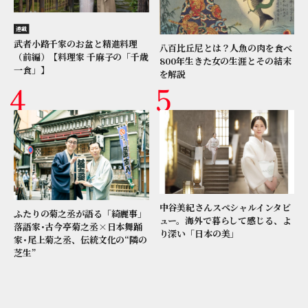
連載
武者小路千家のお盆と精進料理
八百比丘尼とは？人魚の肉を食べ
（前編）【料理家 千麻子の「千歳
800年生きた女の生涯とその結末
一食」】
を解説
中谷美紀さんスペシャルインタビ
ふたりの菊之丞が語る「綺麗事」
ュー。海外で暮らして感じる、よ
落語家･古今亭菊之丞×日本舞踊
り深い「日本の美」
家･尾上菊之丞、伝統文化の“隣の
芝生”