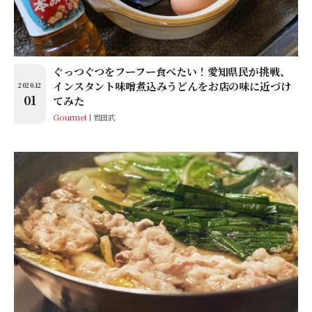
ぐっつぐつをフーフー食べたい！愛知県民が挑戦、
インスタント味噌煮込みうどんをお店の味に近づけ
2020.12
01
てみた
Gourmet
岩田武