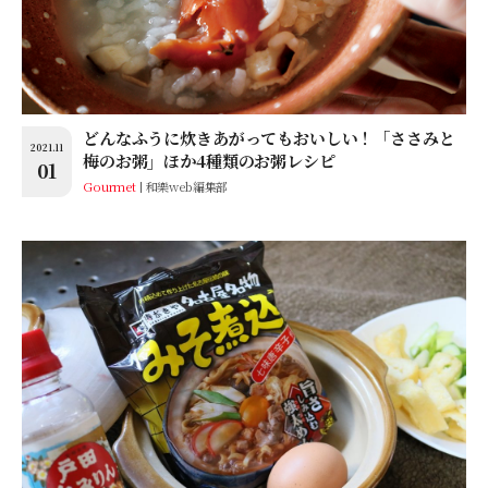
どんなふうに炊きあがってもおいしい！「ささみと
2021.11
梅のお粥」ほか4種類のお粥レシピ
01
Gourmet
和樂web編集部