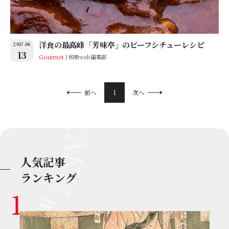
洋食の最高峰「芳味亭」のビーフシチューレシピ
2017.06
13
Gourmet
和樂web編集部
1
前へ
次へ
人気記事
ランキング