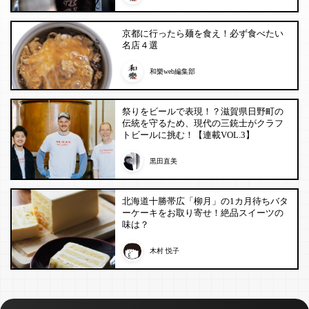
京都に行ったら麺を食え！必ず食べたい
名店４選
和樂web編集部
祭りをビールで表現！？滋賀県日野町の
伝統を守るため、現代の三銃士がクラフ
トビールに挑む！【連載VOL.3】
黒田直美
北海道十勝帯広「柳月」の1カ月待ちバタ
ーケーキをお取り寄せ！絶品スイーツの
味は？
木村 悦子