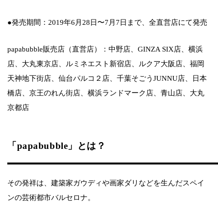
●発売期間：2019年6月28日〜7月7日まで、全直営店にて発売
papabubble販売店（直営店）：中野店、GINZA SIX店、横浜
店、大丸東京店、ルミネエスト新宿店、ルクア大阪店、福岡
天神地下街店、仙台パルコ２店、千葉そごうJUNNU店、日本
橋店、京王のれん街店、横浜ランドマーク店、青山店、大丸
京都店
「papabubble」とは？
その発祥は、建築家ガウディや画家ダリなどを生んだスペイ
ンの芸術都市バルセロナ。