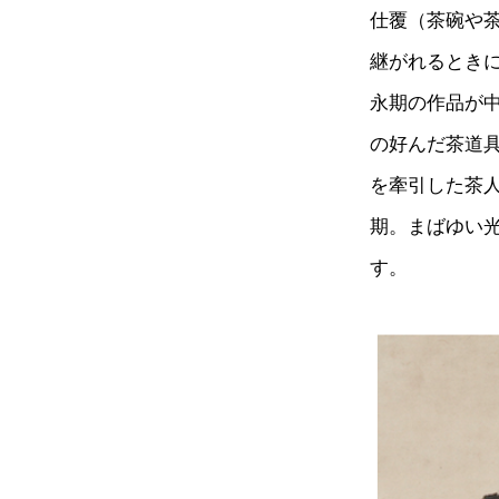
仕覆（茶碗や
継がれるとき
永期の作品が
の好んだ茶道
を牽引した茶
期。まばゆい
す。