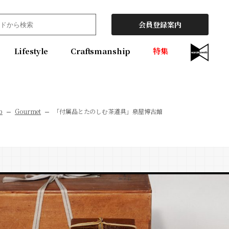
会員登録案内
Lifestyle
Craftsmanship
特集
b
Gourmet
「付属品とたのしむ茶道具」泉屋博古館