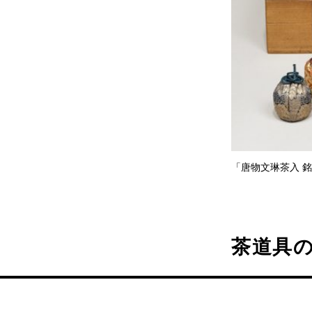
「唐物文琳茶入 銘
茶道具