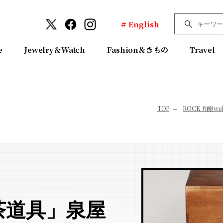
# English
e
Jewelry＆Watch
Fashion＆きもの
Travel
TOP
ROCK 和樂we
茶道具」泉屋