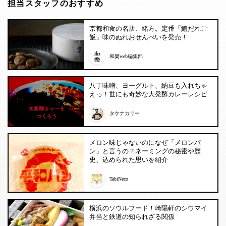
担当スタッフのおすすめ
京都和食の名店、緒方。定番「鱧だれご
飯」味のぬれおせんべいを発売！
和樂web編集部
八丁味噌、ヨーグルト、納豆も入れちゃ
えっ！世にも奇妙な大発酵カレーレシピ
タケナカリー
メロン味じゃないのになぜ「メロンパ
ン」と言うの？ネーミングの秘密や歴
史、込められた思いを紹介
TabiNeco
横浜のソウルフード！崎陽軒のシウマイ
弁当と鉄道の知られざる関係