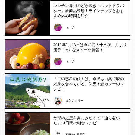
レンチン専用のどら焼き「ホットドラバ
ター」新商品登場！ラインナップとおす
すめ温め時間も紹介
コパ子
2019年9月13日は令和初の十五夜。月より
団子（?!）なスイーツ情報！
コパ子
「この惑星の住人は、今でも山奥で鮫の
刺身を食べている」仰天！鮫カレーのレ
シピ！
タケナカリー
毎朝の支度を楽しみたくて「辿り着い
た」14日間の朝食レシピ
和樂web編集部