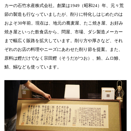
カーの石竹水産株式会社。創業は1949（昭和24）年、元々荒
節の製造も行なっていましたが、削りに特化しはじめたのは
およそ30年前。現在は、地元の蕎麦屋、たこ焼き屋、お好み
焼き屋といった飲食店から、問屋、市場、ダシ製造メーカー
まで幅広く販路を拡大しています。削り方や厚さなど、それ
ぞれのお店の料理やニーズにあわせた削り節を提案。また、
原料は鰹だけでなく宗田鰹（そうだがつお）、鮪、ムロ鯵、
鯖、鰯なども使っています。