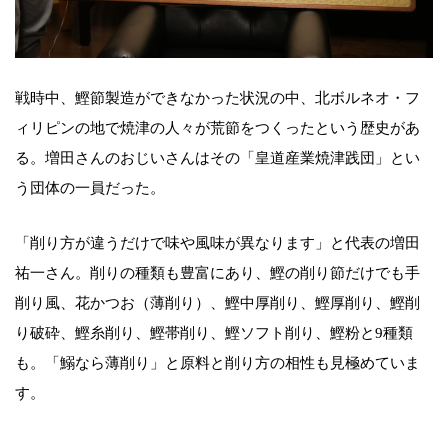
戦時中、鰹節製造ができなかった状況の中、北ボルネオ・フ
ィリピンの地で焼津の人々が荒節をつくったという歴史があ
る。増田さんのおじいさんはその「皇道産業焼津践団」とい
う団体の一員だった。
「削り方が違うだけで味や風味が異なります」と代表の増田
祐一さん。削りの種類も豊富にあり、鰹の削り節だけでも手
削り風、花かつお（薄削り）、鰹中厚削り、鰹厚削り、鰹削
り破砕、鰹糸削り、鰹帯削り、鰹ソフト削り、鰹粉と9種類
も。「鰯なら薄削り」と原料と削り方の相性も見極めていま
す。