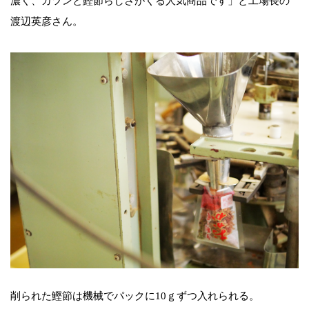
濃く、ガツンと鰹節らしさがくる人気商品です」と工場長の
渡辺英彦さん。
削られた鰹節は機械でパックに10ｇずつ入れられる。