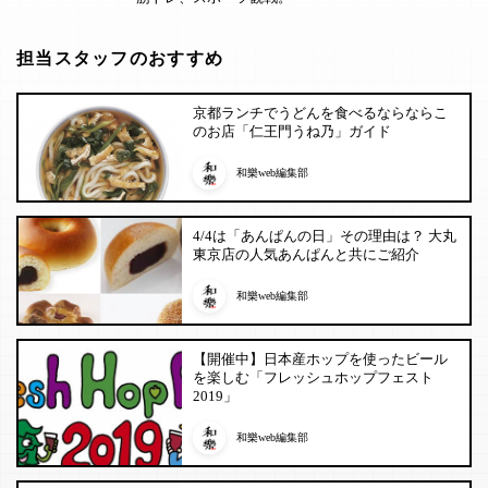
担当スタッフのおすすめ
京都ランチでうどんを食べるならならこ
のお店「仁王門うね乃」ガイド
和樂web編集部
4/4は「あんぱんの日」その理由は？ 大丸
東京店の人気あんぱんと共にご紹介
和樂web編集部
【開催中】日本産ホップを使ったビール
を楽しむ「フレッシュホップフェスト
2019」
和樂web編集部