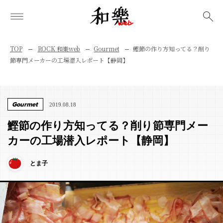
検索
TOP
ROCK 和樂web
Gourmet
鰹節の作り方知ってる？削り
節専門メーカーの工場潜入レポート【静岡】
Gourmet
2019.08.18
鰹節の作り方知ってる？削り節専門メー
カーの工場潜入レポート【静岡】
とま子