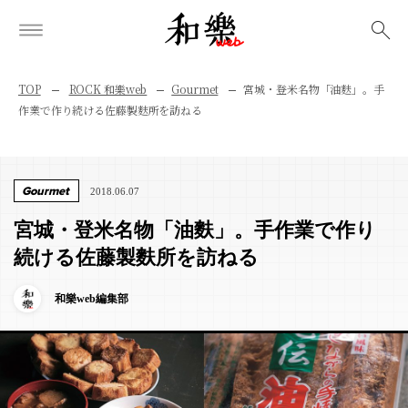
検索
TOP
ROCK 和樂web
Gourmet
宮城・登米名物「油麩」。手
作業で作り続ける佐藤製麩所を訪ねる
Gourmet
2018.06.07
宮城・登米名物「油麩」。手作業で作り
続ける佐藤製麩所を訪ねる
和樂web編集部