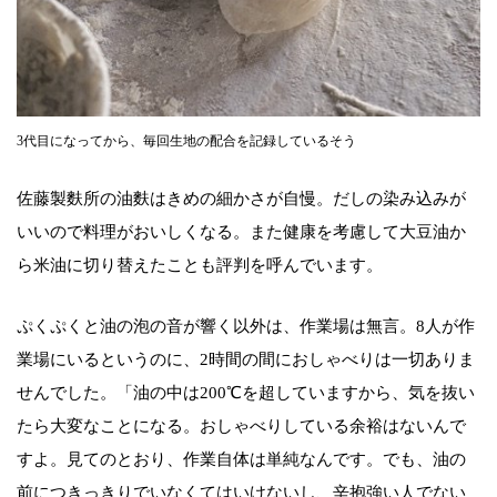
3代目になってから、毎回生地の配合を記録しているそう
佐藤製麩所の油麩はきめの細かさが自慢。だしの染み込みが
いいので料理がおいしくなる。また健康を考慮して大豆油か
ら米油に切り替えたことも評判を呼んでいます。
ぷくぷくと油の泡の音が響く以外は、作業場は無言。8人が作
業場にいるというのに、2時間の間におしゃべりは一切ありま
せんでした。「油の中は200℃を超していますから、気を抜い
たら大変なことになる。おしゃべりしている余裕はないんで
すよ。見てのとおり、作業自体は単純なんです。でも、油の
前につきっきりでいなくてはいけないし、辛抱強い人でない