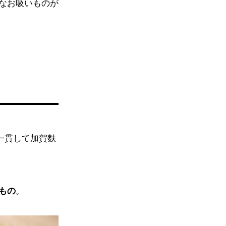
なお吸いものが
一貫して加賀麩
もの
。