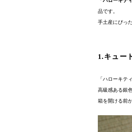
「
ハローキティ
品です。
手土産にぴっ
1.キュ
「ハローキティ
高級感ある銀
箱を開ける前