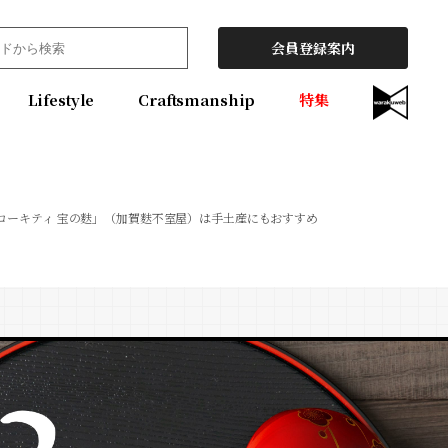
会員登録案内
Lifestyle
Craftsmanship
特集
ローキティ 宝の麩」（加賀麩不室屋）は手土産にもおすすめ