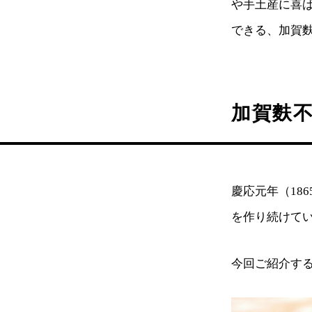
や手土産に喜
できる、加賀
加賀麩
慶応元年（18
を作り続けて
今回ご紹介す