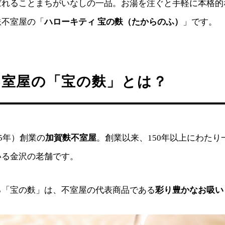
ばれることまちがいなしの一品。お湯を注ぐと手軽に本格的
麩不室屋の「
ハローキティ 宝の麩（たからのふ）
」です。
不室屋の「宝の麩」とは？
65年）創業の
加賀麩不室屋
。創業以来、150年以上にわたり
いる金沢の老舗です。
る「宝の麩」は、不室屋の代表商品である
彩り豊かなお吸い