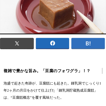
複雑で豊かな旨み。「豆腐のフォワグラ」！？
泡盛で起きた奇跡が、豆腐餻にも起きた。鍾乳洞でじっくり1
年2ヶ月の月日をかけて仕上げた「鍾乳洞貯蔵熟成豆腐餻」
は、“豆腐餻概念”を覆す風味だった。