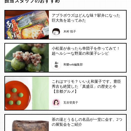
担当スタッフのおすすめ
アブラボウズはどんな味？駅弁になった
巨大魚を追ってみた
木村 悦子
小松菜が余ったら串団子を作ってみて！
超ヘルシーな野菜の和菓子レシピ
和樂web編集部
これはマリモ？ いいえ和菓子です。豊臣
秀吉も絶賛した「真盛豆」の歴史と今
【京都グルメ】
瓦谷登貴子
茶の湯とうるしの名品が一堂に会す、2つ
の展覧会をご紹介