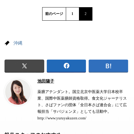
前のページ
1
2
沖縄
池田陽子
薬膳アテンダント。国立北京中医薬大学日本校卒
業、国際中医薬膳師資格取得。食文化ジャーナリス
ト、さばファンの団体「全日本さば連合会」にて広
報担当「サバジェンヌ」としても活動中。
http://www.yuruyakuzen.com/