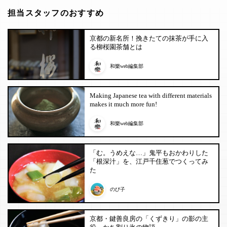
担当スタッフのおすすめ
京都の新名所！挽きたての抹茶が手に入
る柳桜園茶舗とは
和樂web編集部
Making Japanese tea with different materials
makes it much more fun!
和樂web編集部
「む。うめえな…」鬼平もおかわりした
「根深汁」を、江戸千住葱でつくってみ
た
のび子
京都・鍵善良房の「くずきり」の影の主