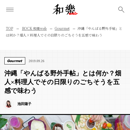
検索
TOP
ROCK 和樂web
Gourmet
沖縄「やんばる野外手帖」と
は何か？畑人×料理人でその日限りのごちそうを五感で味わう
Gourmet
2019.09.26
沖縄「やんばる野外手帖」とは何か？畑
人×料理人でその日限りのごちそうを五
感で味わう
池田陽子