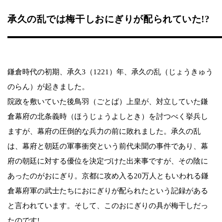
承久の乱では梅干しおにぎりが配られていた!?
鎌倉時代の初期、承久3（1221）年、承久の乱（じょうきゅう
のらん）が起きました。
院政を敷いていた後鳥羽（ごとば）上皇が、対立していた鎌
倉幕府の北条義時（ほうじょうよしとき）を討つべく挙兵し
ますが、幕府の圧倒的な兵力の前に敗れました。承久の乱
は、幕府と朝廷の軍事衝突という前代未聞の事件であり、幕
府の朝廷に対する優位を決定づけた出来事ですが、その陰に
あったのがおにぎり。京都に攻め入る20万人ともいわれる鎌
倉幕府軍の武士たちにおにぎりが配られたという記録がある
と言われています。そして、このおにぎりの具が梅干しだっ
たのです!