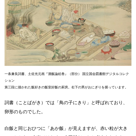
一条兼良詞書、土佐光元画『酒飯論絵巻』（部分） 国立国会図書館デジタルコレク
ション
第三段に描かれた飯好きの飯室好飯の厨房。右下の男がおにぎりを握っています。
詞書（ことばがき）では「鳥の子にきり」と呼ばれており、
卵形のものでした。
白飯と同じおひつに「あか飯」が見えますが、赤い粒が大き