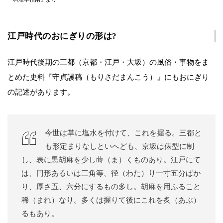
江戸時代のおにぎりの形は?
江戸時代後期の三都（京都・江戸・大坂）の風俗・事物をま
とめた史料『守貞謾稿（もりさだまんこう）』にもおにぎり
の記述があります。
今世は掌に塩水を付けて、これを握る。三都と
も形定まりなしといへども、京坂は俵型に制
し、表に黒胡麻を少し蒔（ま）くものあり。江戸にて
は、円形あるいは三角等、径（わた）り一寸五分ばか
り、厚さ五、六分にするもの多し。胡麻を用ふること
稀（まれ）なり。多くは握りて後にこれを炙（あぶ）
るもあり。