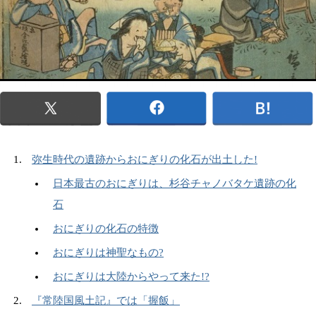
弥生時代の遺跡からおにぎりの化石が出土した!
日本最古のおにぎりは、杉谷チャノバタケ遺跡の化
石
おにぎりの化石の特徴
おにぎりは神聖なもの?
おにぎりは大陸からやって来た!?
『常陸国風土記』では「握飯」