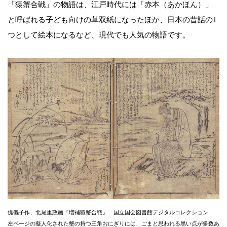
「猿蟹合戦」の物語は、江戸時代には「赤本（あかほん）」
と呼ばれる子ども向けの草双紙になったほか、日本の昔話の1
つとして絵本になるなど、現代でも人気の物語です。
傀儡子作、北尾重政画『増補猿蟹合戦』 国立国会図書館デジタルコレクション
左ページの擬人化された蟹の持つ三角おにぎりには、ごまと思われる黒い点が多数あ