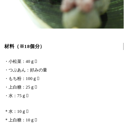
材料（※18個分）
・小松菜：40ｇ
・つぶあん：好みの量
・もち粉：100ｇ
・上白糖：25ｇ
・水：75ｇ
＊水：10ｇ
＊上白糖：10ｇ