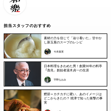
担当スタッフのおすすめ
素材の力を信じて「辿り着いた」甘やか
し新玉葱のスープのレシピ
今井真実
日本料理をきわめた男！創業90年の料亭
「𠮷兆」創始者湯木貞一の生涯
宇野なおみ
鰹節＝カチカチに硬い、あのイメージは
どこからきたの？ 焼津で知った衝撃の事
実