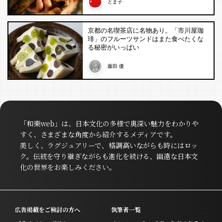
とま子
京都の名喫茶店に名物あり。「市川屋珈
琲」のフルーツサンドはまた食べたくな
る秘密がいっぱい
藤田 優
「和樂web」は、日本文化の多様で奥深い魅力をわかりや
すく、さまざまな角度から紹介するメディアです。
美しく、ラグジュアリーで、格調高いながらも時にはロッ
ク。伝統を守り継ぎながらも進化を続ける、幽遠な日本文
化の世界をお楽しみください。
広告掲載をご検討の方へ
執筆者一覧