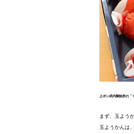
上ボシ武内製飴所の「
まず、玉よう
玉ようかんは