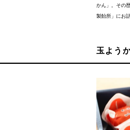
かん」。その
製飴所」にお
玉よう