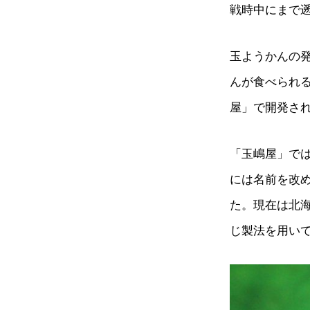
戦時中にまで
玉ようかんの発
んが食べられ
屋」で開発さ
「玉嶋屋」で
には名前を改
た。現在は北
じ製法を用い