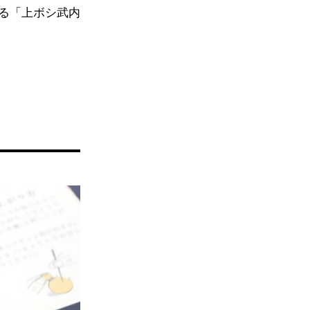
る「上ボシ武内