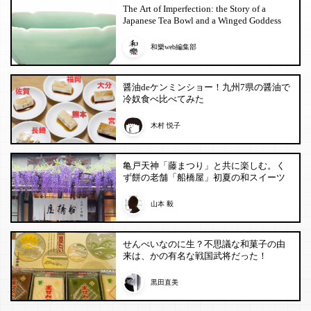
The Art of Imperfection: the Story of a
Japanese Tea Bowl and a Winged Goddess
和樂web編集部
醤油deケンミンショー！九州7県の醤油で
冷奴食べ比べてみた
木村 悦子
亀戸天神「藤まつり」と共に楽しむ。く
ず餅の老舗「船橋屋」初夏の和スイーツ
山本 毅
せんべいなのに生？不思議な和菓子の由
来は、かの有名な戦国武将だった！
黒田直美