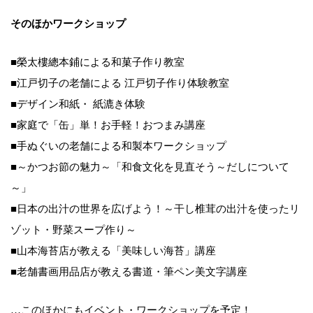
そのほかワークショップ
■榮太樓總本鋪による和菓子作り教室
■江戸切子の老舗による 江戸切子作り体験教室
■デザイン和紙・ 紙漉き体験
■家庭で「缶」単！お手軽！おつまみ講座
■手ぬぐいの老舗による和製本ワークショップ
■～かつお節の魅力～「和食文化を見直そう～だしについて
～」
■日本の出汁の世界を広げよう！～干し椎茸の出汁を使ったリ
ゾット・野菜スープ作り～
■山本海苔店が教える「美味しい海苔」講座
■老舗書画用品店が教える書道・筆ペン美文字講座
…このほかにもイベント・ワークショップを予定！