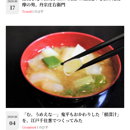
2020.03
摩の男、丹宗庄右衛門
17
Travel
のび子
「む。うめえな…」鬼平もおかわりした「根深汁」
2020.03
を、江戸千住葱でつくってみた
04
Gourmet
のび子