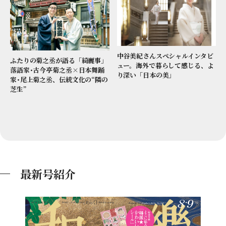
中谷美紀さんスペシャルインタビ
ふたりの菊之丞が語る「綺麗事」
ュー。海外で暮らして感じる、よ
落語家･古今亭菊之丞×日本舞踊
り深い「日本の美」
家･尾上菊之丞、伝統文化の“隣の
芝生”
最新号紹介