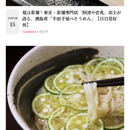
夏は素麺！東京・素麺専門店「阿波や壱兆」店主が
語る、徳島産「半田手延べそうめん」【日日是好
2019.08
15
食】
Gourmet
のび子