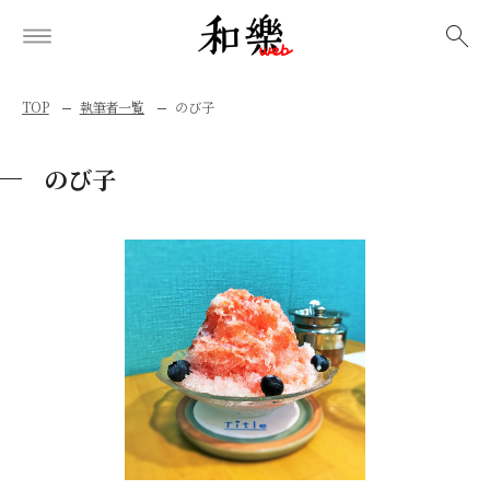
検索
TOP
執筆者一覧
のび子
のび子