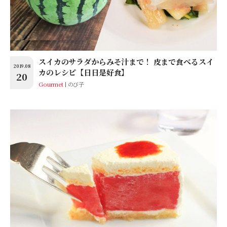
スイカのサラダからみそ汁まで！ 皮まで食べるスイ
2019.08
カのレシピ【日日是好食】
20
Gourmet
のび子