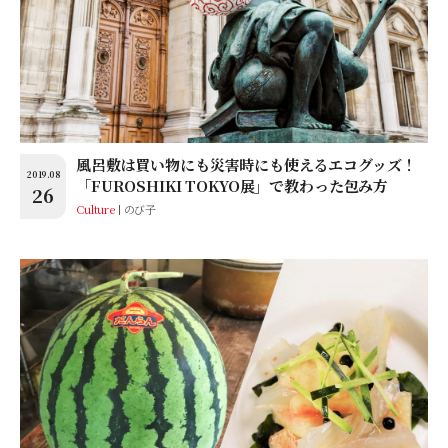
風呂敷は買い物にも災害時にも使えるエコグッズ！
2019.08
「FUROSHIKI TOKYO展」で教わった包み方
26
Culture
のび子