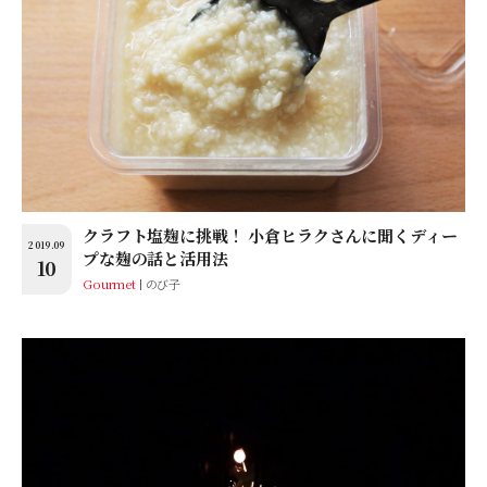
クラフト塩麹に挑戦！ 小倉ヒラクさんに聞くディー
2019.09
プな麹の話と活用法
10
Gourmet
のび子