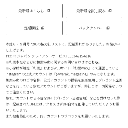
最新号はこちら
最新号を試し読み
定期購読
バックナンバー
本誌８・９月号P.208の協力社リストに、記載漏れがありました。お詫び申
し上げます。
ロエベ ジャパン クライアントサービスTEL03-6215-6116
※和樂本誌ならびに和樂webに関するお問い合わせは
こちら
。
※小学館が雑誌『和樂』およびWEBサイト『和樂web』にて運営している
Instagramの公式アカウントは「@warakumagazine」のみになります。
和樂webのロゴや名称、公式アカウントの投稿を無断使用しプレゼント企画
などを行っている類似アカウントがございますが、弊社とは一切関係ないの
でご注意ください。
類似アカウントから不審なDM（プレゼント当選告知）などを受け取った際
は、記載されたURLにはアクセスせずDM自体を削除していただくようお願
いいたします。
また被害防止のため、同アカウントのブロックをお願いいたします。