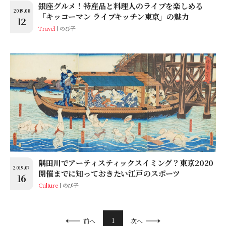
銀座グルメ！特産品と料理人のライブを楽しめる
2019.08
「キッコーマン ライブキッチン東京」の魅力
12
Travel
のび子
隅田川でアーティスティックスイミング？東京2020
2019.07
開催までに知っておきたい江戸のスポーツ
16
Culture
のび子
1
前へ
次へ