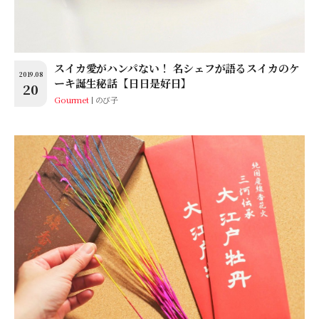
スイカ愛がハンパない！ 名シェフが語るスイカのケ
2019.08
ーキ誕生秘話【日日是好日】
20
Gourmet
のび子