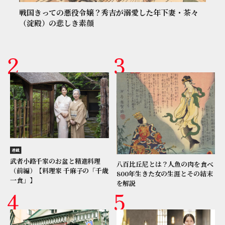
戦国きっての悪役令嬢？秀吉が溺愛した年下妻・茶々
（淀殿）の悲しき素顔
連載
武者小路千家のお盆と精進料理
八百比丘尼とは？人魚の肉を食べ
（前編）【料理家 千麻子の「千歳
800年生きた女の生涯とその結末
一食」】
を解説