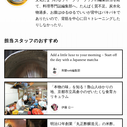
て、料理専門誌編集部へ。たんぱく質不足。炭水化
物過多。お腹はゆるゆるでいいが背中はバキバキで
ありたいので、背筋を中心に日々トレーニングした
りしなかったり。
担当スタッフのおすすめ
Add a little luxe to your morning – Start off
the day with a Japanese matcha
和樂web編集部
「本物の味」を知る！魯山人ゆかりの
地、京都市立高倉小のぜいたくな食育カ
リキュラム
伊藤 公一
明治12年創業「丸正酢醸造元」の米酢。