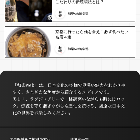
こだわりの伝統製法とは？
和樂web編集部
京都に行ったら麺を食え！必ず食べたい
名店４選
和樂web編集部
「和樂web」は、日本文化の多様で奥深い魅力をわかりや
すく、さまざまな角度から紹介するメディアです。
美しく、ラグジュアリーで、格調高いながらも時にはロッ
ク。伝統を守り継ぎながらも進化を続ける、幽遠な日本文
化の世界をお楽しみください。
広告掲載をご検討の方へ
執筆者一覧