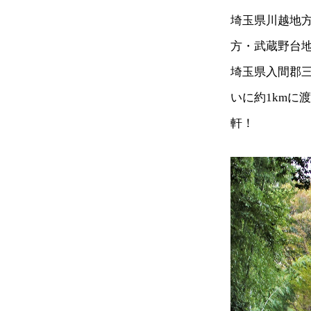
埼玉県川越地
方・武蔵野台
埼玉県入間郡
いに約1kmに
軒！