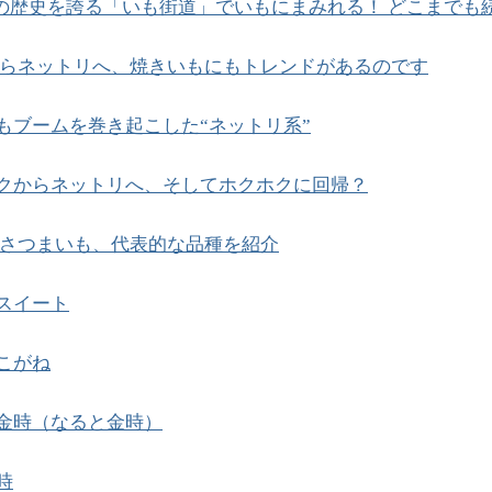
上の歴史を誇る「いも街道」でいもにまみれる！ どこまでも
らネットリへ、焼きいもにもトレンドがあるのです
もブームを巻き起こした“ネットリ系”
クからネットリへ、そしてホクホクに回帰？
さつまいも、代表的な品種を紹介
スイート
こがね
金時（なると金時）
時