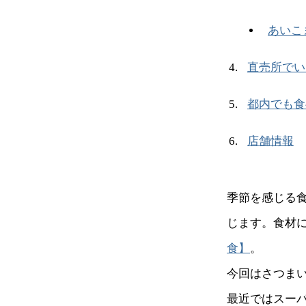
あいこ
直売所でい
都内でも食
店舗情報
季節を感じる
じます。食材
食】
。
今回はさつま
最近ではスー