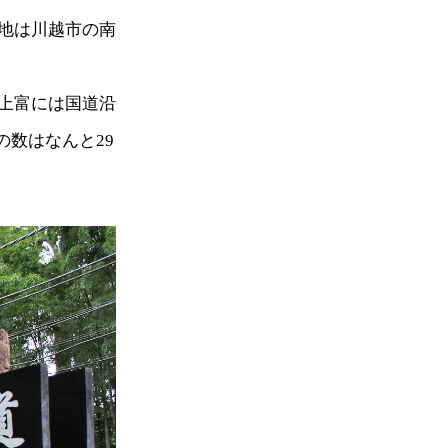
地は川越市の南
上富には国道沿
の数はなんと29