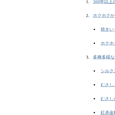
300年以
ホクホクか
焼きい
ホクホ
多種多様な
シルク
むさし
むさし
紅赤金