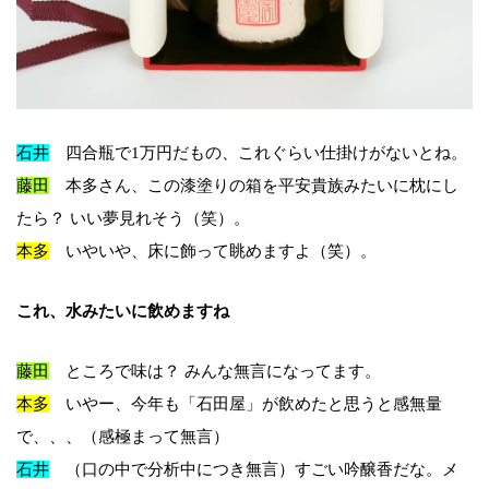
石井
四合瓶で1万円だもの、これぐらい仕掛けがないとね。
藤田
本多さん、この漆塗りの箱を平安貴族みたいに枕にし
たら？ いい夢見れそう（笑）。
本多
いやいや、床に飾って眺めますよ（笑）。
これ、水みたいに飲めますね
藤田
ところで味は？ みんな無言になってます。
本多
いやー、今年も「石田屋」が飲めたと思うと感無量
で、、、（感極まって無言）
石井
（口の中で分析中につき無言）すごい吟醸香だな。メ