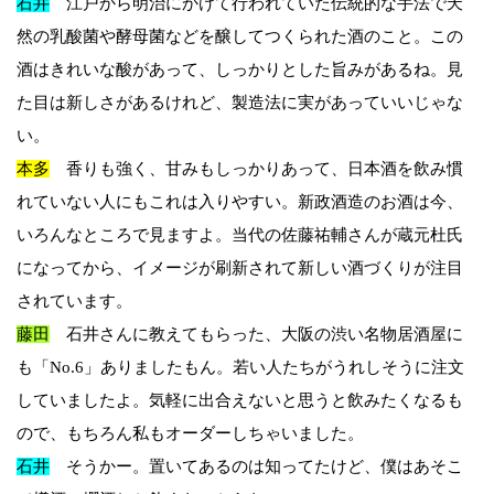
石井
江戸から明治にかけて行われていた伝統的な手法で天
然の乳酸菌や酵母菌などを醸してつくられた酒のこと。この
酒はきれいな酸があって、しっかりとした旨みがあるね。見
た目は新しさがあるけれど、製造法に実があっていいじゃな
い。
本多
香りも強く、甘みもしっかりあって、日本酒を飲み慣
れていない人にもこれは入りやすい。新政酒造のお酒は今、
いろんなところで見ますよ。当代の佐藤祐輔さんが蔵元杜氏
になってから、イメージが刷新されて新しい酒づくりが注目
されています。
藤田
石井さんに教えてもらった、大阪の渋い名物居酒屋に
も「No.6」ありましたもん。若い人たちがうれしそうに注文
していましたよ。気軽に出合えないと思うと飲みたくなるも
ので、もちろん私もオーダーしちゃいました。
石井
そうかー。置いてあるのは知ってたけど、僕はあそこ