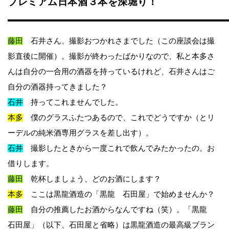
プレミアム日本酒３本を深堀り！
藤田
石井さん、撮影おつかれさまでした（この座談会は撮
影直後に開催）。撮影が終わったばかりなので、私と本多さ
んは自分の一合用の酒器を持っているけれど、石井さんはご
自分の酒器持ってきました？
石井
持ってこれませんでした。
本多
僕のグラスふたつあるので、これでどうですか（とリ
ーデルの純米酒専用グラスを差し出す）。
石井
撮影したときから一度これで飲んでみたかったの。お
借りします。
藤田
乾杯しましょう、どのお酒にします？
本多
ここは黒龍酒造の「黒龍 石田屋」で始めませんか？
藤田
自分の推薦したお酒からなんですね（笑）。「黒龍
石田屋」（以下、石田屋と省略）は黒龍酒造の最高級ブラン