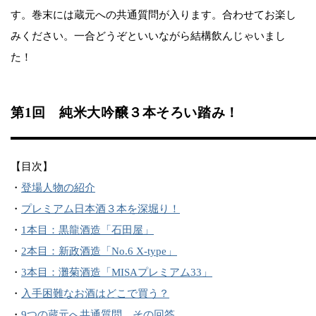
す。巻末には蔵元への共通質問が入ります。合わせてお楽し
みください。一合どうぞといいながら結構飲んじゃいまし
た！
第1回 純米大吟醸３本そろい踏み！
【目次】
・
登場人物の紹介
・
プレミアム日本酒３本を深堀り！
・
1本目：黒龍酒造「石田屋」
・
2本目：新政酒造「No.6 X-type」
・
3本目：灘菊酒造「MISAプレミアム33」
・
入手困難なお酒はどこで買う？
・
9つの蔵元へ共通質問、その回答