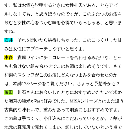
す。私はお酒を説明するときに女性杜氏であることをアピー
ルしなくても、と思うほうなのですが、このふたつのお酒を
飲むと女性の心をつかむ味を心得ていらっしゃる、と思いま
すね。
石井
それを聞いたら納得しちゃった。このこっくりした甘
みは女性にアプローチしやすいと思うよ。
本多
貴腐ワインにチョコレートを合わせるみたいな、どっ
ちも負けない組み合わせでこのお酒は楽しめそうです。さて
和樂のスタッフがこのお酒にどんなつまみを合わせたのか
は、本誌178ページをご覧ください。ちょっと予想外かも？
藤田
川石さんにお会いしたときにおすすめいただいて求め
た灘菊の純米が私は好みでした。MISAシリーズとはまた違う
古典的な味わいで。重みがあって燗酒にもおすすめですよ。
この蔵は手づくり、小仕込みにこだわっているとか。７割が
地元の直売所で売れてしまい、卸しはしていないという点で