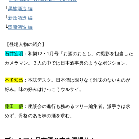
└
黒龍酒造 編
└
新政酒造 編
└
灘菊酒造 編
【登場人物の紹介】
石井宏明
：和樂12・1月号「お酒のおとも」の撮影を担当した
カメラマン。３人の中では日本酒事典のようなポジション。
本多知己
：本誌デスク。日本酒は限りなく雑味のないものが
好み。味の好みはけっこうウルサイ。
藤田 優
：座談会の進行も務めるフリー編集者。派手さは求
めず、骨格のある味の酒を求む。