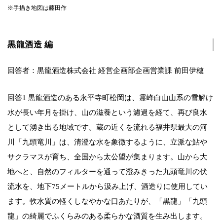
※手描き地図は藤田作
黒龍酒造 編
回答者：黒龍酒造株式会社 経営企画部企画営業課 前田伊穂
回答1 黒龍酒造のある永平寺町松岡は、霊峰白山山系の雪解け
水が長い年月を掛け、山の滋養という濾過を経て、再び良水
として湧き出る地域です。蔵の近くを流れる福井県最大の河
川「九頭竜川」は、清澄な水を象徴するように、立派な鮎や
サクラマスが育ち、全国から太公望が集まります。山から大
地へと、自然のフィルターを通って澄みきった九頭竜川の伏
流水を、地下75メートルから汲み上げ、酒造りに使用してい
ます。軟水質の軽くしなやかな口あたりが、「黒龍」「九頭
龍」の綺麗でふくらみのある柔らかな酒質を生み出します。