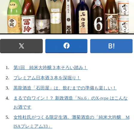
第1回 純米大吟醸３本そろい踏み！
プレミアム日本酒３本を深堀り！
黒龍酒造「石田屋」は、飲むまでの準備も楽しい！
まるで白ワイン！？ 新政酒造「No.6」のX-type はこんな
お酒です
女性杜氏がつくる限定生酒。灘菊酒造の「純米大吟醸 M
ISAプレミアム33」