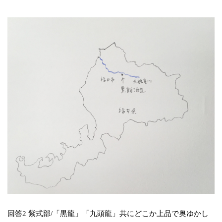
回答2 紫式部/「黒龍」「九頭龍」共にどこか上品で奥ゆかし