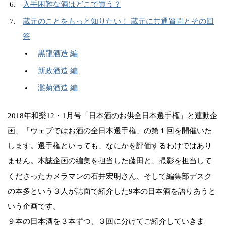
入手困難な酒はどこで買う？
蔵元のことをもっと知りたい！ 蔵元に共通質問とその回
答
黒龍酒造 編
新政酒造 編
灘菊酒造 編
2018年和樂12・1月号「日本酒のお供全日本選手権」と連動企
画、「ウェブではお酒の全日本選手権」の第１回を開催いた
します。選手権といっても、なにかを評価するわけではあり
ません。本誌企画の編集を担当した藤田と、撮影を担当して
くださったカメラマンの石井宏明さん、そして編集部デスク
の本多という３人が誌面で紹介した9本の日本酒を語りあうと
いう企画です。
９本の日本酒を３本ずつ、３回に分けてご紹介していきま