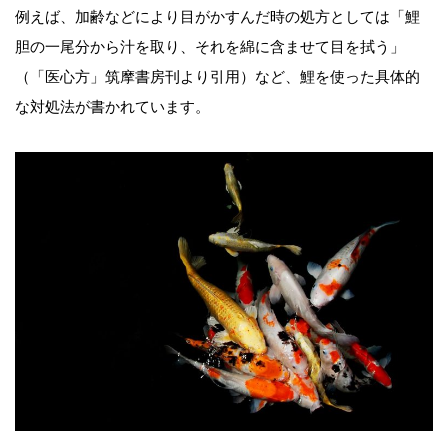
例えば、加齢などにより目がかすんだ時の処方としては「鯉
胆の一尾分から汁を取り、それを綿に含ませて目を拭う」
（「医心方」筑摩書房刊より引用）など、鯉を使った具体的
な対処法が書かれています。