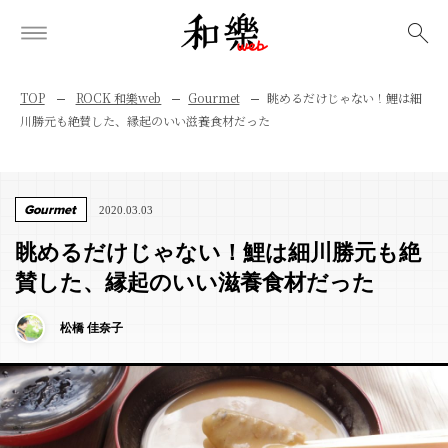
検索
TOP
ROCK 和樂web
Gourmet
眺めるだけじゃない！鯉は細
川勝元も絶賛した、縁起のいい滋養食材だった
Gourmet
2020.03.03
眺めるだけじゃない！鯉は細川勝元も絶
賛した、縁起のいい滋養食材だった
松橋 佳奈子