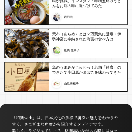
民が挑戦、インスタント味噌煮込みうど
んをお店の味に近づけてみた
岩田武
荒布（あらめ）とは？万葉集に登場・伊
勢神宮に奉納された海藻の食べ方は
松橋 佳奈子
魚のうまみがじゅわっ！老舗「鈴廣」の
できたて小田原かまぼこを味わってきた
山見美穂子
「和樂web」は、日本文化の多様で奥深い魅力をわかりや
すく、さまざまな角度から紹介するメディアです。
美しく、ラグジュアリーで、格調高いながらも時にはロッ