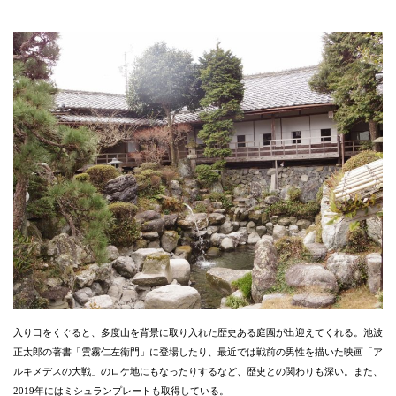
入り口をくぐると、多度山を背景に取り入れた歴史ある庭園が出迎えてくれる。池波
正太郎の著書「雲霧仁左衛門」に登場したり、最近では戦前の男性を描いた映画「ア
ルキメデスの大戦」のロケ地にもなったりするなど、歴史との関わりも深い。また、
2019年にはミシュランプレートも取得している。