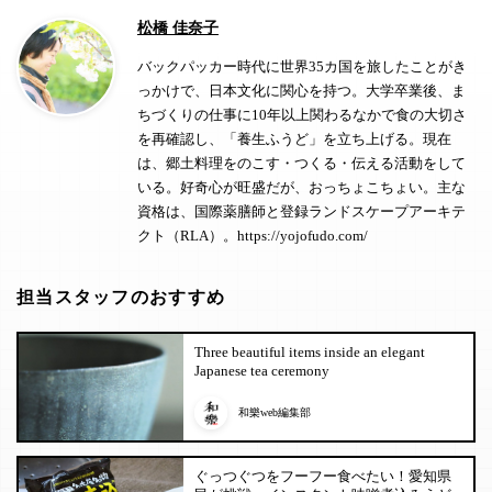
松橋 佳奈子
バックパッカー時代に世界35カ国を旅したことがき
っかけで、日本文化に関心を持つ。大学卒業後、ま
ちづくりの仕事に10年以上関わるなかで食の大切さ
を再確認し、
「養生ふうど」
を立ち上げる。現在
は、郷土料理をのこす・つくる・伝える活動をして
いる。好奇心が旺盛だが、おっちょこちょい。主な
資格は、国際薬膳師と登録ランドスケープアーキテ
クト（RLA）。
https://yojofudo.com/
担当スタッフのおすすめ
Three beautiful items inside an elegant
Japanese tea ceremony
和樂web編集部
ぐっつぐつをフーフー食べたい！愛知県