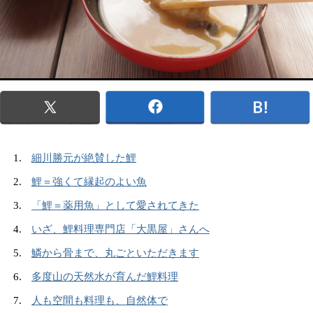
細川勝元が絶賛した鯉
鯉＝強くて縁起のよい魚
「鯉＝薬用魚」として愛されてきた
いざ、鯉料理専門店「大黒屋」さんへ
鱗から骨まで、丸ごといただきます
多度山の天然水が育んだ鯉料理
人も空間も料理も、自然体で