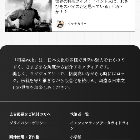
世界の料理クイズ！「インド人は、わさ
びをスパイスだと思っている」〇か×
か！？
タケナカリー
「和樂web」は、日本文化の多様で奥深い魅力をわかりや
すく、さまざまな角度から紹介するメディアです。
美しく、ラグジュアリーで、格調高いながらも時にはロッ
ク。伝統を守り継ぎながらも進化を続ける、幽遠な日本文
化の世界をお楽しみください。
広告掲載をご検討の方へ
執筆者一覧
プライバシーポリシー
インフォマティブデータガイドライ
ン
画像使用・著作権
小学館