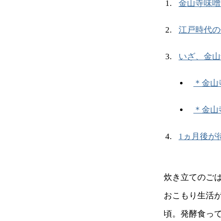
金山寺味噌
江戸時代の
いざ、金山
＊金山
＊金山
1ヵ月後が
炊き立てのご
おこもり生活
頃。発酵食っ