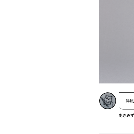
洋風
あきみ