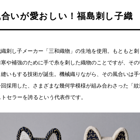
風合いが愛おしい！福島刺し子織
械織刺し子メーカー「三和織物」の生地を使用。もともと刺
防寒や補強のために手で糸を刺した織物のことですが、その
し縫いもする技術が誕生。機械織りながら、その風合いは
今回採用した、さまざまな幾何学模様が組み合わさった「
゙ストセラーを誇るという代表作です。