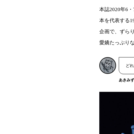
本誌2020年6
本を代表する1
企画で、ずら
愛嬌たっぷり
どれ
あきみ