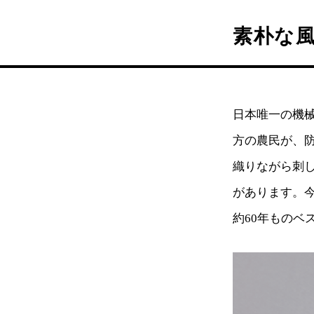
素朴な
日本唯一の機
方の農民が、
織りながら刺
があります。
約60年ものヘ