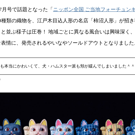
・7月号で話題となった「
ニッポン全国 ご当地フォーチュン
9種類の織物を、江戸木目込人形の名店「柿沼人形」が招
りと並ぶ様子は圧巻！ 地域ごとに異なる風合いは興味深く
な表情に、発売されるやいなやソールドアウトとなりました
も本当にかわいくて、犬・ハムスター派も頬が緩んでしまいました＾＾
ず