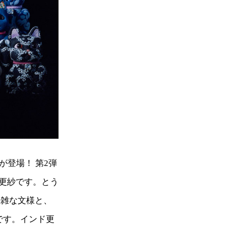
が登場！ 第2弾
更紗です。とう
複雑な文様と、
゙す。インド更