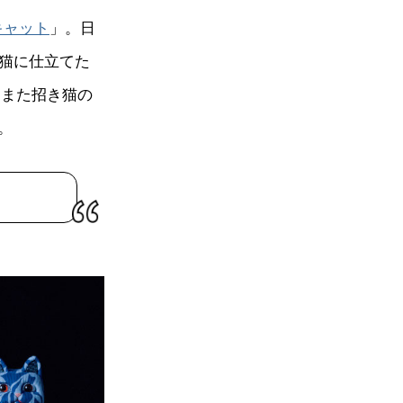
キャット
」。日
き猫に仕立てた
、また招き猫の
。