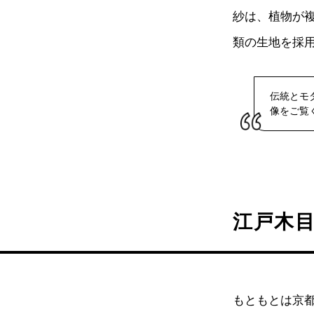
紗は、植物が
類の生地を採
伝統とモ
像をご覧
江戸木
もともとは京都