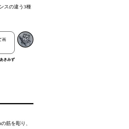
ンスの違う3種
て画
あきみず
mの筋を彫り、