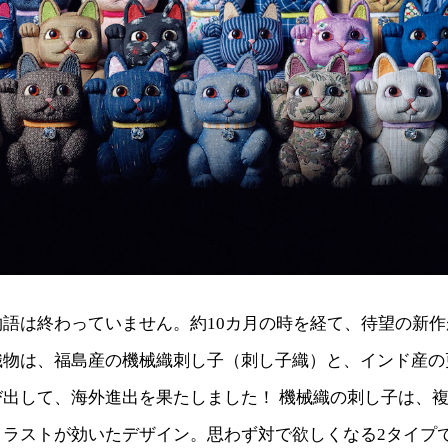
語は終わっていません。約10カ月の時を経て、待望の新作
物は、福島産の機械織刺し子（刺し子織）と、インド産の
゙出して、海外進出を果たしました！ 機械織の刺し子は、
ストが効いたデザイン。思わず対で欲しくなる2タイプて