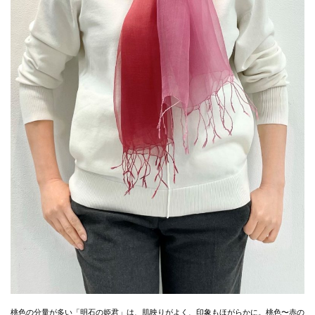
桃色の分量が多い「明石の姫君」は、肌映りがよく、印象もほがらかに。桃色〜赤の