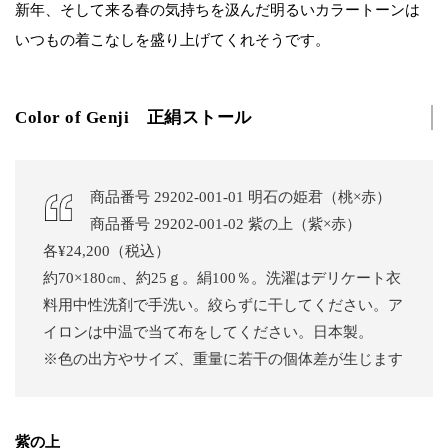
新年、そして来る春の気持ちを汲んだ明るいカラートーンは
いつもの着こなしを盛り上げてくれそうです。
Color of Genji 正絹ストール
商品番号 29202-001-01 明石の姫君（桃×赤）
商品番号 29202-001-02 紫の上（紫×赤）
各¥24,200（税込）
約70×180㎝、約25ｇ。絹100％。洗濯はデリケート衣
料用中性洗剤で手洗い。絞らずに干してください。ア
イロンは中温で当て布をしてください。日本製。
※色の出方やサイズ、重量に若干の個体差が生じます
紫の上