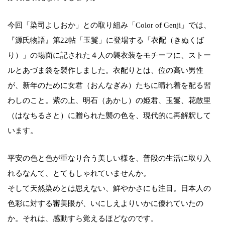
今回「染司よしおか」との取り組み「Color of Genji」では、
『源氏物語』第22帖「玉鬘」に登場する「衣配（きぬくば
り）」の場面に記された４人の襲衣装をモチーフに、ストー
ルとあづま袋を製作しました。衣配りとは、位の高い男性
が、新年のために女君（おんなぎみ）たちに晴れ着を配る習
わしのこと。紫の上、明石（あかし）の姫君、玉鬘、花散里
（はなちるさと）に贈られた襲の色を、現代的に再解釈して
います。
平安の色と色が重なり合う美しい様を、普段の生活に取り入
れるなんて、とてもしゃれていませんか。
そして天然染めとは思えない、鮮やかさにも注目。日本人の
色彩に対する審美眼が、いにしえよりいかに優れていたの
か。それは、感動すら覚えるほどなのです。