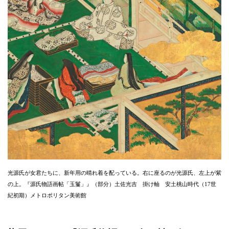
光源氏が女君たちに、新年用の晴れ着を配っている。右に座るのが光源氏、左上が紫
の上。『源氏物語画帖「玉鬘」』（部分）土佐光吉 掛け軸 安土桃山時代（17世
紀初期）メトロポリタン美術館