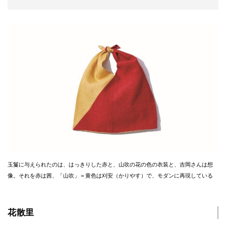
玉鬘に与えられたのは、はっきりした赤と、山吹の花の色の衣装と、吉岡さんは想
像。それを赤は茜、「山吹」＝黄色は刈安（かりやす）で、モダンに再現している
花散里