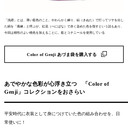
「浅縹」とは、薄い藍色のこと。やわらかく練り、砧（きぬた）で打ってツヤを出し
た絹を「搔練」と呼ぶが、紅花（べにばな）で赤く染めた色を指すという説もあり、
今回は相性のよい桃色を加えることに。藍とコチニールを使用している
Color of Genji あづま袋を購入する
あでやかな色彩が心浮き立つ 「Color of
Genji」コレクションをおさらい
平安時代に衣装として身につけていた色の組み合わせを、日
常使いに！