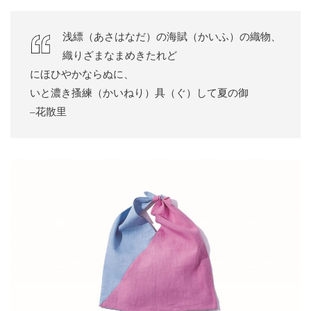
浅縹（あさはなだ）の海賦（かいふ）の織物、
織りざまなまめきたれど
にほひやかならぬに、
いと濃き搔練（かいねり）具（ぐ）して夏の御
–花散里