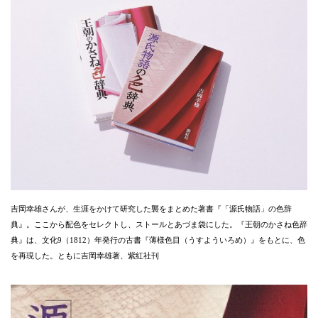
吉岡幸雄さんが、生涯をかけて研究した襲をまとめた著書『「源氏物語」の色辞
典』。ここから配色をセレクトし、ストールとあづま袋にした。『王朝のかさね色辞
典』は、文化9（1812）年発行の古書『薄様色目（うすよういろめ）』をもとに、色
を再現した。ともに吉岡幸雄著、紫紅社刊