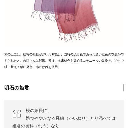
紫の上には、紅梅の模様が浮いた紫色と、当時の流行色であった濃い紅色の衣装が与
えられたと、吉岡さんは解釈。紫は、本来桃色を染めるコチニールの媒染を、途中で
鉄に替えて紫に発色。赤には茜を使用。
明石の姫君
桜の細長に、
艶つややかなる搔練（かいねり）とり添へては
姫君の御料（れう）なり