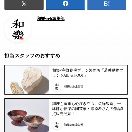
和樂web編集部
担当スタッフのおすすめ
和樂×宇野刷毛ブラシ製作所「若冲動物ブ
ラシ NAIL & FOOT」
和樂web編集部
調理も食事も心浮き立つ。焼締飯碗、平
鉢ほか信楽の陶芸家・篠原希さんの作品5
点販売開始！
和樂web編集部