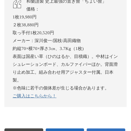
和樂謹製 史上最強の置き畳「ちょい畳」
価格：
1枚19,980円
２枚38,880円
取っ手付1枚20,520円
メーカー：深川俊一/国枝/高田織物
約縦70×横70×厚さ3㎝、3.7Kg（1枚)
表面は国産い草（ひのはるか、目積織）。中材はイン
シュレーションボード、カルファイバーほか。背面滑
り止め加工。組み合わせ用アジャスター付属。日本
製。
※色味に若干の個体差が生じる場合があります。
ご購入はこちらから！