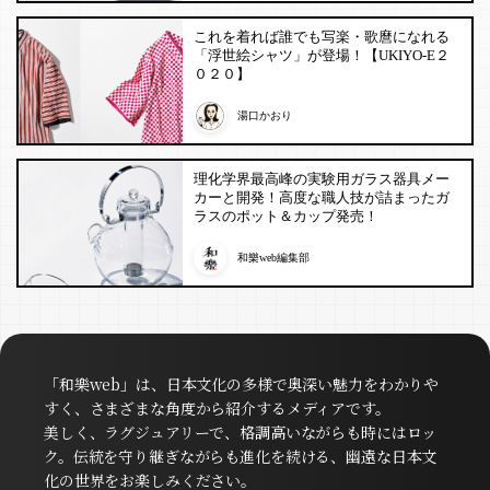
これを着れば誰でも写楽・歌麿になれる
「浮世絵シャツ」が登場！【UKIYO-E２
０２０】
湯口かおり
理化学界最高峰の実験用ガラス器具メー
カーと開発！高度な職人技が詰まったガ
ラスのポット＆カップ発売！
和樂web編集部
「和樂web」は、日本文化の多様で奥深い魅力をわかりや
すく、さまざまな角度から紹介するメディアです。
美しく、ラグジュアリーで、格調高いながらも時にはロッ
ク。伝統を守り継ぎながらも進化を続ける、幽遠な日本文
化の世界をお楽しみください。