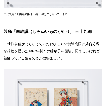
二代国貞「其由縁鄙俤 十一編」 裏はこうなっています。
芳幾「白縫譚（しらぬいものがたり） 三十九編」
二世柳亭種彦（りゅうていたねひこ）の復讐物語に落合芳幾
が挿絵を描いた1862年制作の絵草子を額装。勇ましいけれど
着飾っている姫君の姿が微笑ましい。