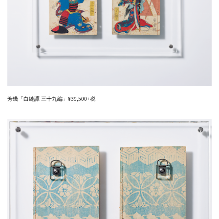
芳幾「白縫譚 三十九編」¥39,500+税