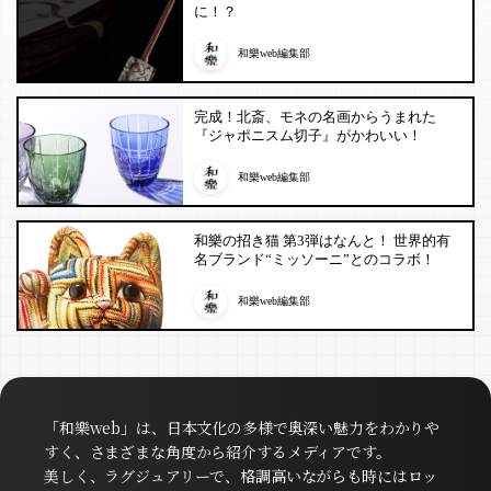
に！？
和樂web編集部
完成！北斎、モネの名画からうまれた
『ジャポニスム切子』がかわいい！
和樂web編集部
和樂の招き猫 第3弾はなんと！ 世界的有
名ブランド“ミッソーニ”とのコラボ！
和樂web編集部
「和樂web」は、日本文化の多様で奥深い魅力をわかりや
すく、さまざまな角度から紹介するメディアです。
美しく、ラグジュアリーで、格調高いながらも時にはロッ