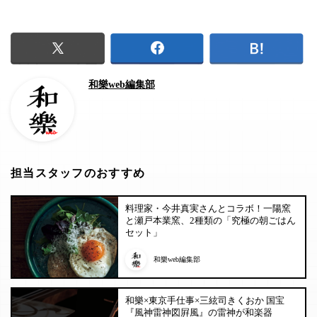
和樂web編集部
担当スタッフのおすすめ
料理家・今井真実さんとコラボ！一陽窯
と瀬戸本業窯、2種類の「究極の朝ごはん
セット」
和樂web編集部
和樂×東京手仕事×三絃司きくおか 国宝
『風神雷神図屛風』の雷神が和楽器