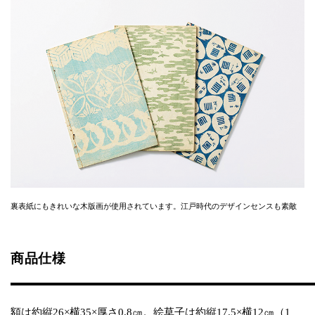
裏表紙にもきれいな木版画が使用されています。江戸時代のデザインセンスも素敵
商品仕様
額は約縦26×横35×厚さ0.8㎝。絵草子は約縦17.5×横12㎝（1