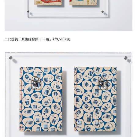
二代国貞「其由縁鄙俤 十一編」¥39,500+税