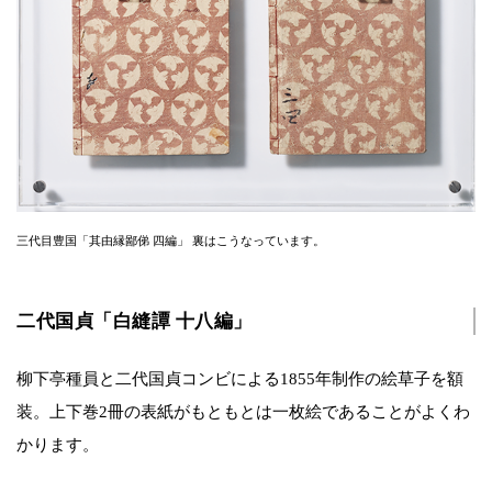
三代目豊国「其由縁鄙俤 四編」 裏はこうなっています。
二代国貞「白縫譚 十八編」
柳下亭種員と二代国貞コンビによる1855年制作の絵草子を額
装。上下巻2冊の表紙がもともとは一枚絵であることがよくわ
かります。