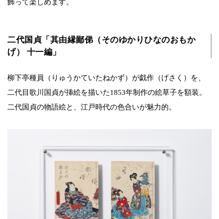
飾って楽しめます。
二代国貞「其由縁鄙俤（そのゆかりひなのおもか
げ） 十一編」
柳下亭種員（りゅうかていたねかず）が戯作（げさく）を、
二代目歌川国貞が挿絵を描いた1853年制作の絵草子を額装。
二代国貞の物語絵と、江戸時代の色合いが魅力的。