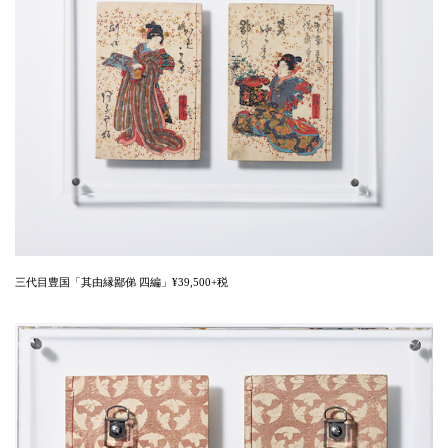
三代目豊国「其由縁鄙俤 四編」¥39,500+税