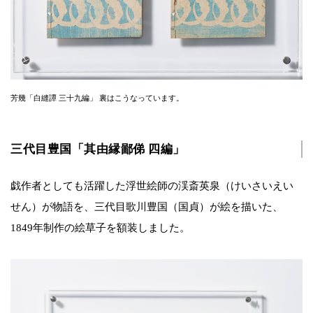
芳幾「白縫譚 三十九編」 裏はこうなっています。
三代目豊国「其由縁鄙俤 四編」
戯作者としても活躍した浮世絵師の渓斎英泉（けいさいえい
せん）が物語を、三代目歌川豊国（国貞）が絵を描いた、
1849年制作の絵草子を額装しました。