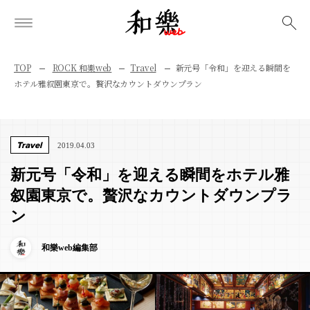
検索
TOP
ROCK 和樂web
Travel
新元号「令和」を迎える瞬間を
ホテル雅叙園東京で。贅沢なカウントダウンプラン
Travel
2019.04.03
新元号「令和」を迎える瞬間をホテル雅
叙園東京で。贅沢なカウントダウンプラ
ン
和樂web編集部