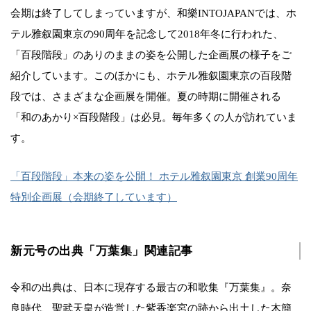
会期は終了してしまっていますが、和樂INTOJAPANでは、ホ
テル雅叙園東京の90周年を記念して2018年冬に行われた、
「百段階段」のありのままの姿を公開した企画展の様子をご
紹介しています。このほかにも、ホテル雅叙園東京の百段階
段では、さまざまな企画展を開催。夏の時期に開催される
「和のあかり×百段階段」は必見。毎年多くの人が訪れていま
す。
「百段階段」本来の姿を公開！ ホテル雅叙園東京 創業90周年
特別企画展（会期終了しています）
新元号の出典「万葉集」関連記事
令和の出典は、日本に現存する最古の和歌集『万葉集』。奈
良時代、聖武天皇が造営した紫香楽宮の跡から出土した木簡