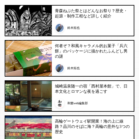
青森ねぶた祭とはどんなお祭り？歴史・
起源・制作工程など詳しく紹介
鈴木拓也
何者ぞ？和風キャラメル的お菓子「兵六
餅」のパッケージに描かれたふんどし男
の謎
鈴木拓也
城崎温泉随一の宿「西村屋本館」で、日
本文化とロマンな夜を過ごす
和樂web編集部
高輪ゲートウェイ駅開業！海の上に線
路？品川のそばに海？高輪の意外な3つの
歴史