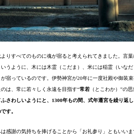
代よりすべてのものに魂が宿ると考えられてきました。言葉
というように、木には木霊（こだま）、米には稲霊（いなだ
）が宿っているのです。伊勢神宮が20年に一度社殿や御装
たのは、常に若々しく永遠を目指す“
常若
（とこわか）”の思
ふさわしいようにと、1300年もの間、式年遷宮を繰り返
のです。
へは感謝の気持ちを捧げることから「お礼参り」ともいいま