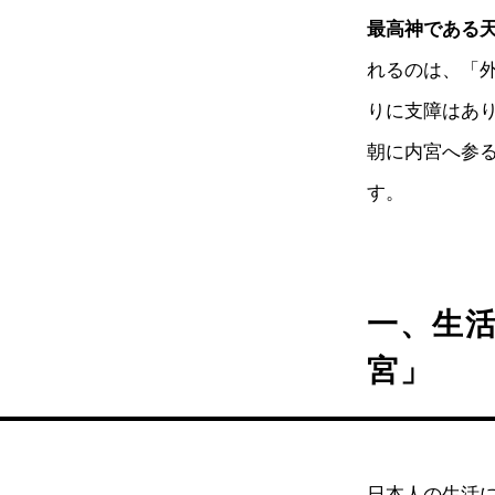
最高神である
れるのは、「
りに支障はあ
朝に内宮へ参
す。
一、生
宮」
日本人の生活