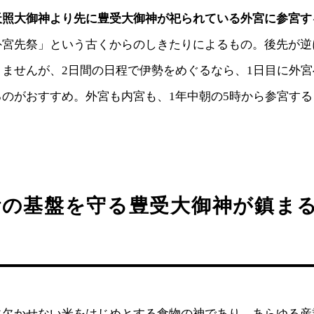
天照大御神より先に豊受大御神が祀られている外宮に参宮す
外宮先祭」という古くからのしきたりによるもの。後先が逆
りませんが、2日間の日程で伊勢をめぐるなら、1日目に外
るのがおすすめ。外宮も内宮も、1年中朝の5時から参宮す
活の基盤を守る豊受大御神が鎮ま
に欠かせない米をはじめとする食物の神であり、あらゆる産