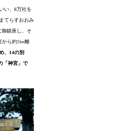
いい、8万社を
まてらすおおみ
に御鎮座し、そ
宮から約5㎞離
め、14の別
勢の「神宮」で