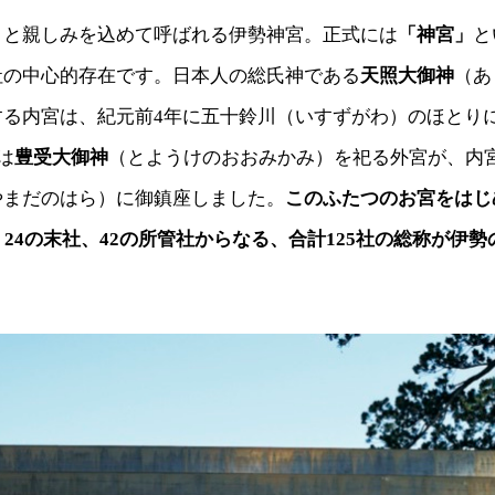
」と親しみを込めて呼ばれる伊勢神宮。正式には
「神宮」
と
社の中心的存在です。日本人の総氏神である
天照大御神
（あ
する内宮は、紀元前4年に五十鈴川（いすずがわ）のほとり
は
豊受大御神
（とようけのおおみかみ）を祀る外宮が、内
やまだのはら）に御鎮座しました。
このふたつのお宮をはじ
、24の末社、42の所管社からなる、合計125社の総称が伊