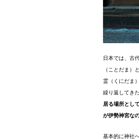
日本では、古
（ことだま）
霊（くにだま
繰り返してき
居る場所として
が伊勢神宮な
基本的に神社