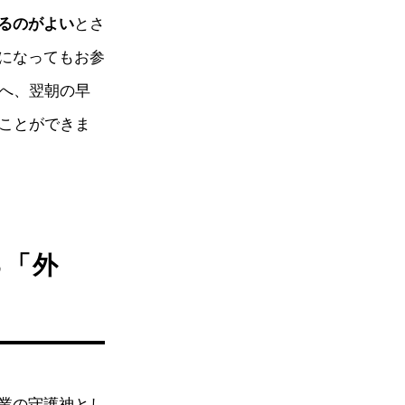
るのがよい
とさ
になってもお参
宮へ、翌朝の早
ることができま
る「外
業の守護神とし