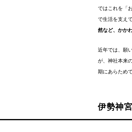
ではこれを「
で生活を支え
然など、かか
近年では、願
が、神社本来
期にあらため
伊勢神