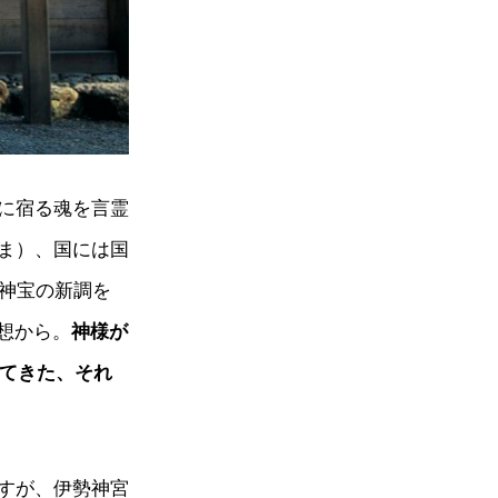
に宿る魂を言霊
ま）、国には国
束神宝の新調を
想から。
神様が
してきた、それ
すが、伊勢神宮