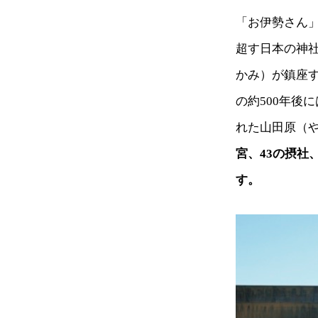
「お伊勢さん
超す日本の神
かみ）が鎮座
の約500年後に
れた山田原（
宮、43の摂社
す。