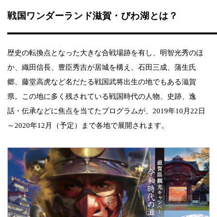
戦国ワンダーランド滋賀・びわ湖とは？
歴史の転換点となった大きな合戦場跡を有し、明智光秀のほ
か、織田信長、豊臣秀吉が居城を構え、石田三成、蒲生氏
郷、藤堂高虎など名だたる戦国武将出生の地でもある滋賀
県。この地に多く残されている戦国時代の人物、史跡、逸
話・伝承などに焦点を当てたプログラムが、2019年10月22日
～2020年12月（予定）まで各地で展開されます。