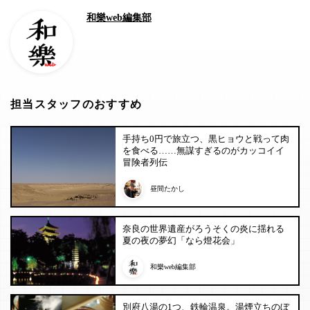
和樂web編集部
担当スタッフのおすすめ
手持ち0円で旅立つ、黒ヒョウと戦って肉
を食べる……無謀すぎるのがカッコイイ
冒険者列伝
昼間たかし
奈良の世界遺産がろうそくの炎に揺れる
夏の夜の夢幻「なら燈花会」
和樂web編集部
別府八湯の1つ、鉄輪温泉。湯煙立ちのぼ