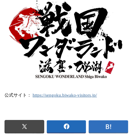
公式サイト：
https://sengoku.biwako-visitors.jp/