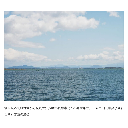
坂本城本丸跡付近から見た近江八幡の長命寺（左のギザギザ）、安土山（中央より右
より）方面の景色