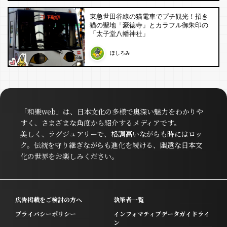
東急世田谷線の猫電車でプチ観光！招き
猫の聖地「豪徳寺」とカラフル御朱印の
「太子堂八幡神社」
ほしろみ
「和樂web」は、日本文化の多様で奥深い魅力をわかりや
すく、さまざまな角度から紹介するメディアです。
美しく、ラグジュアリーで、格調高いながらも時にはロッ
ク。伝統を守り継ぎながらも進化を続ける、幽遠な日本文
化の世界をお楽しみください。
広告掲載をご検討の方へ
執筆者一覧
プライバシーポリシー
インフォマティブデータガイドライ
ン