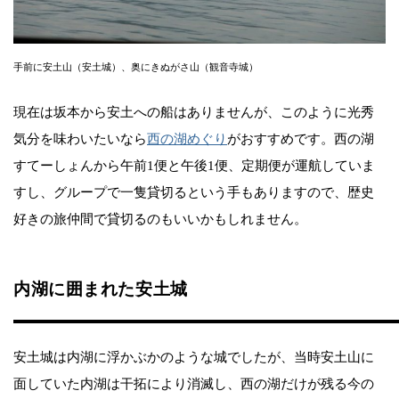
手前に安土山（安土城）、奥にきぬがさ山（観音寺城）
現在は坂本から安土への船はありませんが、このように光秀
気分を味わいたいなら
西の湖めぐり
がおすすめです。西の湖
すてーしょんから午前1便と午後1便、定期便が運航していま
すし、グループで一隻貸切るという手もありますので、歴史
好きの旅仲間で貸切るのもいいかもしれません。
内湖に囲まれた安土城
安土城は内湖に浮かぶかのような城でしたが、当時安土山に
面していた内湖は干拓により消滅し、西の湖だけが残る今の