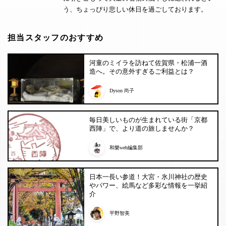
う、ちょっぴり悲しい休日を過ごしております。
担当スタッフのおすすめ
河童のミイラを訪ねて佐賀県・松浦一酒
造へ。その意外すぎるご利益とは？
Dyson 尚子
毎日美しいものが生まれている街「京都
西陣」で、より道の旅しませんか？
和樂web編集部
日本一長い参道！大宮・氷川神社の歴史
やパワー、絵馬など多彩な情報を一挙紹
介
平野智美