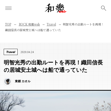
検索
TOP
ROCK 和樂web
Travel
明智光秀の出勤ルートを再現！
織田信長の居城安土城へは船で通っていた
Travel
2020.04.24
明智光秀の出勤ルートを再現！織田信長
の居城安土城へは船で通っていた
東郷 カオル