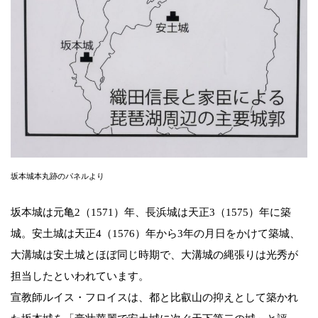
坂本城本丸跡のパネルより
坂本城は元亀2（1571）年、長浜城は天正3（1575）年に築
城。安土城は天正4（1576）年から3年の月日をかけて築城、
大溝城は安土城とほぼ同じ時期で、大溝城の縄張りは光秀が
担当したといわれています。
宣教師ルイス・フロイスは、都と比叡山の抑えとして築かれ