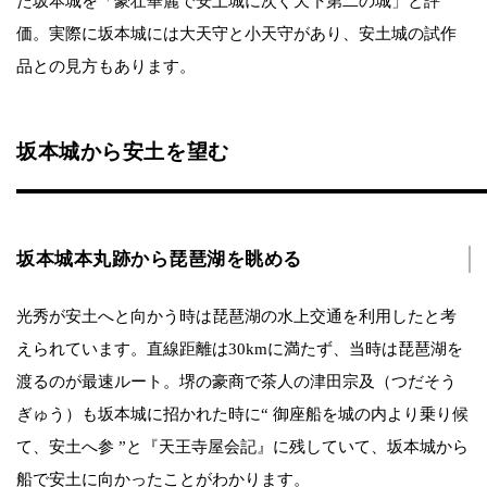
た坂本城を「豪壮華麗で安土城に次ぐ天下第二の城」と評
価。実際に坂本城には大天守と小天守があり、安土城の試作
品との見方もあります。
坂本城から安土を望む
坂本城本丸跡から琵琶湖を眺める
光秀が安土へと向かう時は琵琶湖の水上交通を利用したと考
えられています。直線距離は30kmに満たず、当時は琵琶湖を
渡るのが最速ルート。堺の豪商で茶人の津田宗及（つだそう
ぎゅう）も坂本城に招かれた時に“ 御座船を城の内より乗り候
て、安土へ参 ”と『天王寺屋会記』に残していて、坂本城から
船で安土に向かったことがわかります。