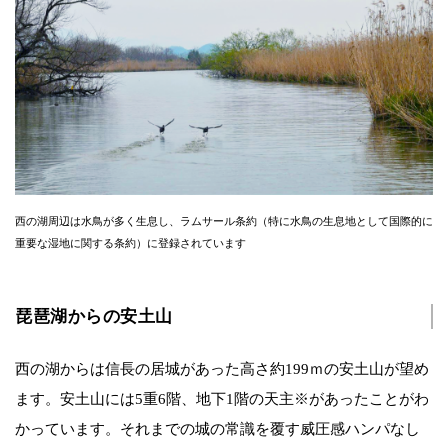
西の湖周辺は水鳥が多く生息し、ラムサール条約（特に水鳥の生息地として国際的に
重要な湿地に関する条約）に登録されています
琵琶湖からの安土山
西の湖からは信長の居城があった高さ約199ｍの安土山が望め
ます。安土山には5重6階、地下1階の天主※があったことがわ
かっています。それまでの城の常識を覆す威圧感ハンパなし