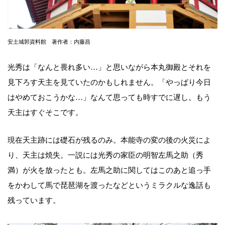
安土城郭資料館 著作者：内藤昌
光秀は「なんと畏れ多い…」と思いながら本丸御殿とそれを
見下ろす天主を見ていたのかもしれません。「やっぱり今日
はやめておこうかな…」なんて思っても時すでに遅し。もう
天主はすぐそこです。
現在天主跡には礎石が残るのみ。本能寺の変の後の火災によ
り、天主は焼失。一説には光秀の家臣の明智左馬之助（秀
満）が火を放ったとも。左馬之助に関してはこのあと追っ手
をかわして馬で琵琶湖を渡ったなどというミラクルな逸話も
残っています。