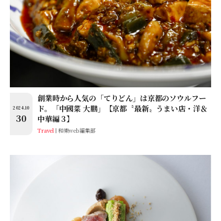
創業時から人気の「てりどん」は京都のソウルフー
ド。「中國菜 大鵬」【京都〝最新〟うまい店・洋＆
2024.10
30
中華編３】
Travel
和樂web編集部