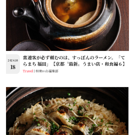
常連客が必ず頼むのは、すっぽんのラーメン。「て
2024.10
らまち 福田」【京都〝最新〟うまい店・和食編６】
18
Travel
和樂web編集部