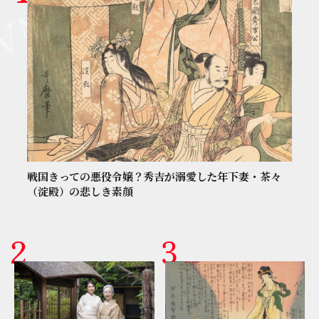
戦国きっての悪役令嬢？秀吉が溺愛した年下妻・茶々
（淀殿）の悲しき素顔