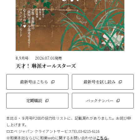
8,9月号
2026.07.01発売
天才！ 琳派オールスターズ
最新号はこちら
最新号を試し読み
定期購読
バックナンバー
本誌８・９月号P.208の協力社リストに、記載漏れがありました。お詫び申
し上げます。
ロエベ ジャパン クライアントサービスTEL03-6215-6116
※和樂本誌ならびに和樂webに関するお問い合わせは
こちら
。