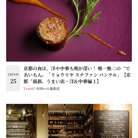
京都の食は、洋や中華も奥が深い！ 唯一無二の〝で
あいもん〟「リョウリヤ ステファン パンテル」【京
2024.10
25
都〝最新〟うまい店・洋＆中華編１】
Travel
和樂web編集部