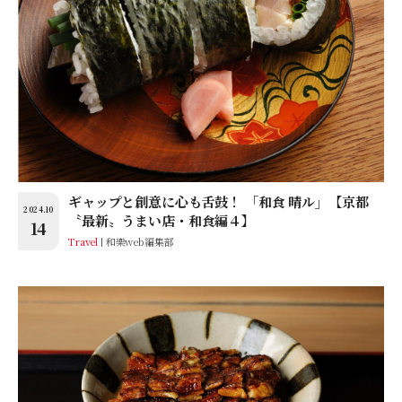
ギャップと創意に心も舌鼓！ 「和食 晴ル」【京都
2024.10
〝最新〟うまい店・和食編４】
14
Travel
和樂web編集部