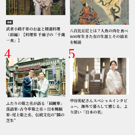
連載
武者小路千家のお盆と精進料理
八百比丘尼とは？人魚の肉を食べ
（前編）【料理家 千麻子の「千歳
800年生きた女の生涯とその結末
一食」】
を解説
中谷美紀さんスペシャルインタビ
ふたりの菊之丞が語る「綺麗事」
ュー。海外で暮らして感じる、よ
落語家･古今亭菊之丞×日本舞踊
り深い「日本の美」
家･尾上菊之丞、伝統文化の“隣の
芝生”