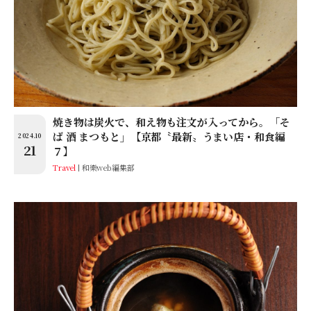
焼き物は炭火で、和え物も注文が入ってから。「そ
ば 酒 まつもと」【京都〝最新〟うまい店・和食編
2024.10
21
７】
Travel
和樂web編集部