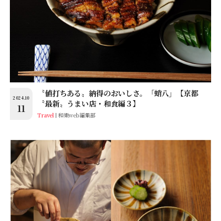
〝値打ちある〟納得のおいしさ。「蛸八」【京都
2024.10
〝最新〟うまい店・和食編３】
11
Travel
和樂web編集部