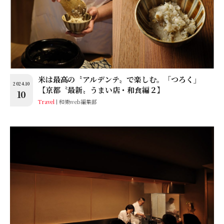
米は最高の〝アルデンテ〟で楽しむ。「つろく」
2024.10
【京都〝最新〟うまい店・和食編２】
10
Travel
和樂web編集部