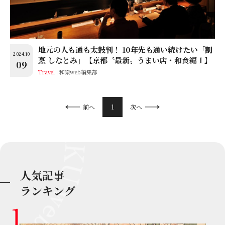
地元の人も通も太鼓判！ 10年先も通い続けたい「割
2024.10
烹 しなとみ」【京都〝最新〟うまい店・和食編１】
09
Travel
和樂web編集部
1
前へ
次へ
人気記事
ランキング