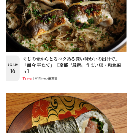
ぐじの骨からとるコクある深い味わいの出汁で。
「而今 平たて」【京都〝最新〟うまい店・和食編
2024.10
16
５】
Travel
和樂web編集部