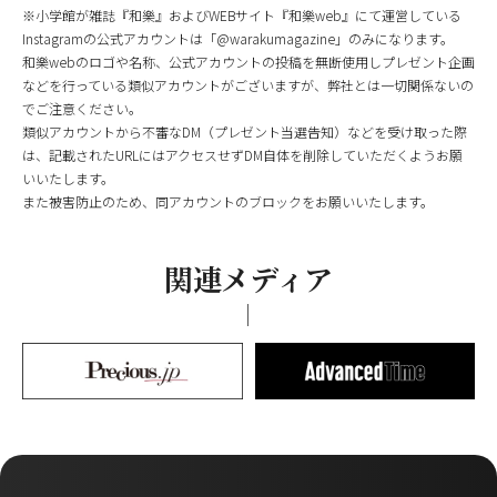
※小学館が雑誌『和樂』およびWEBサイト『和樂web』にて運営している
Instagramの公式アカウントは「@warakumagazine」のみになります。
和樂webのロゴや名称、公式アカウントの投稿を無断使用しプレゼント企画
などを行っている類似アカウントがございますが、弊社とは一切関係ないの
でご注意ください。
類似アカウントから不審なDM（プレゼント当選告知）などを受け取った際
は、記載されたURLにはアクセスせずDM自体を削除していただくようお願
いいたします。
また被害防止のため、同アカウントのブロックをお願いいたします。
関連メディア