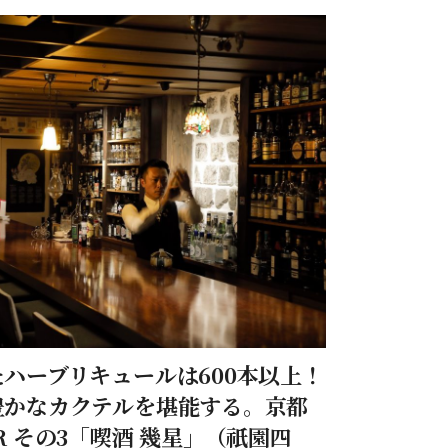
ハーブリキュールは600本以上！
豊かなカクテルを堪能する。京都
R その3「喫酒 幾星」（祇園四