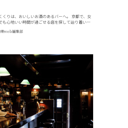
くくりは、おいしいお酒のあるバーへ。 京都で、女
でも心地いい時間が過ごせる店を探して辿り着いた
敵なバーテンダーとの出会いが待っている4軒。 そ
和樂web編集部
「喫酒 幾星（きっしゅ いくせい）」をご紹介しま