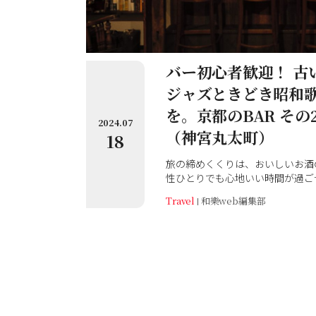
バー初心者歓迎！ 古
ジャズときどき昭和
を。京都のBAR その2
2024.07
（神宮丸太町）
18
旅の締めくくりは、おいしいお酒
性ひとりでも心地いい時間が過ご
のが、素敵なバーテンダーとの出
Travel
和樂web編集部
のうちの「Bar 月読（つくよみ