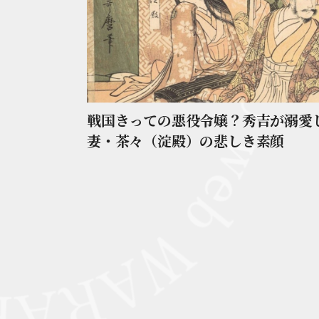
戦国きっての悪役令嬢？秀吉が溺愛
妻・茶々（淀殿）の悲しき素顔