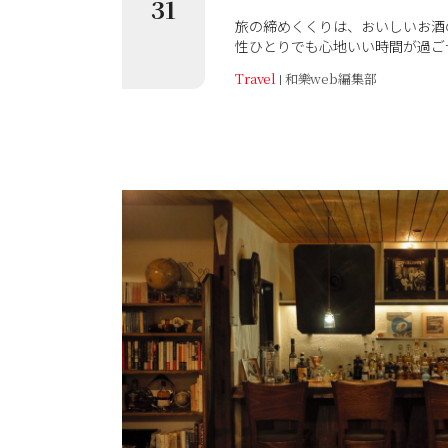
31
旅の締めくくりは、おいしいお酒
性ひとりでも心地いい時間が過ご
のが、素敵なバーテンダーとの出
Travel
和樂web編集部
のうちの「うえと salon&bar