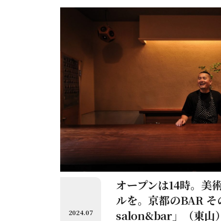
オープンは14時。美
ルを。京都のBAR そ
salon&bar」（東山
2024.07