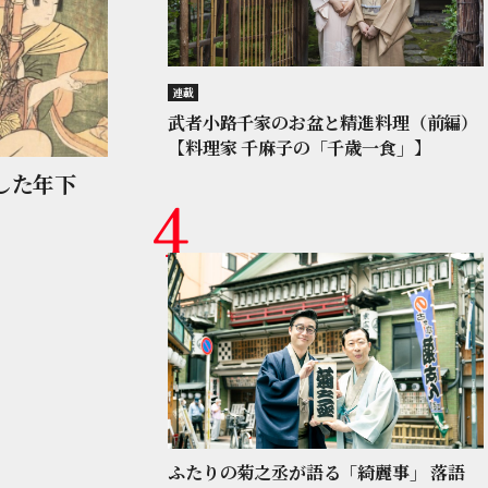
連載
武者小路千家のお盆と精進料理（前編）
【料理家 千麻子の「千歳一食」】
した年下
ふたりの菊之丞が語る「綺麗事」 落語