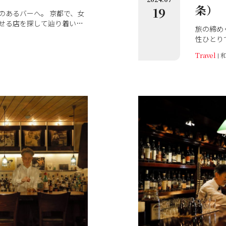
条）
19
のあるバーへ。 京都で、女
せる店を探して辿り着いた
旅の締め
会いが待っている4軒。 そ
性ひとり
」をご紹介します。
のが、素
Travel
のうちの
す。