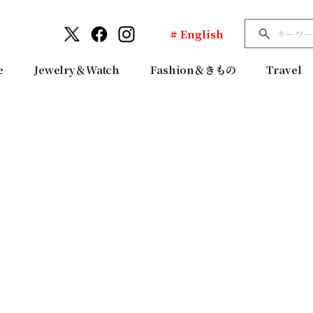
# English
e
Jewelry＆Watch
Fashion＆きもの
Travel