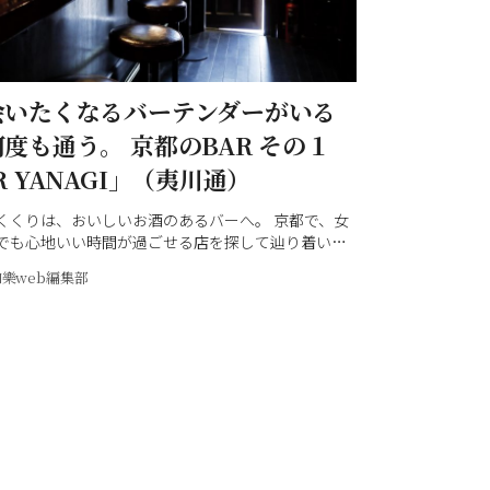
会いたくなるバーテンダーがいる
度も通う。 京都のBAR その１
R YANAGI」（夷川通）
くくりは、おいしいお酒のあるバーへ。 京都で、女
でも心地いい時間が過ごせる店を探して辿り着いた
敵なバーテンダーとの出会いが待っている4軒。 そ
和樂web編集部
BAR YANAGI」をご紹介します。