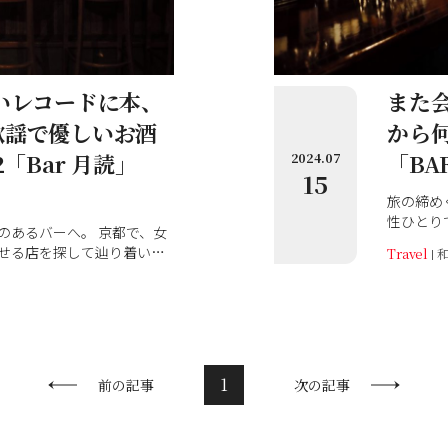
いレコードに本、
また
歌謡で優しいお酒
から何
「Bar 月読」
「BA
2024.07
15
旅の締め
性ひとり
のあるバーへ。 京都で、女
のが、素
せる店を探して辿り着いた
Travel
のうちの「
会いが待っている4軒。 そ
）」をご紹介します。
1
前の記事
次の記事