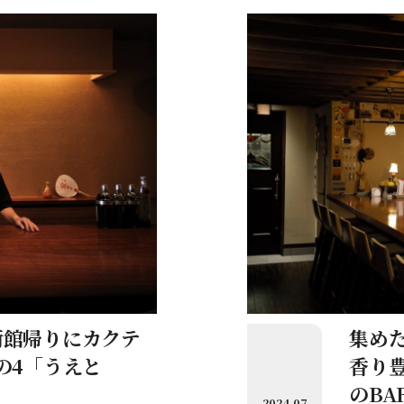
術館帰りにカクテ
集めた
の4「うえと
香り
）
のBA
2024.07