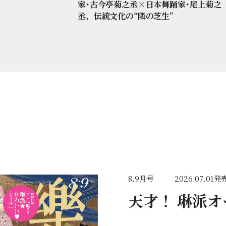
家･古今亭菊之丞×日本舞踊家･尾上菊之
丞、伝統文化の“隣の芝生”
8,9月号
2026.07.01発
天才！ 琳派