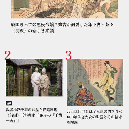
戦国きっての悪役令嬢？秀吉が溺愛した年下妻・茶々
（淀殿）の悲しき素顔
連載
武者小路千家のお盆と精進料理
八百比丘尼とは？人魚の肉を食べ
（前編）【料理家 千麻子の「千歳
800年生きた女の生涯とその結末
一食」】
を解説