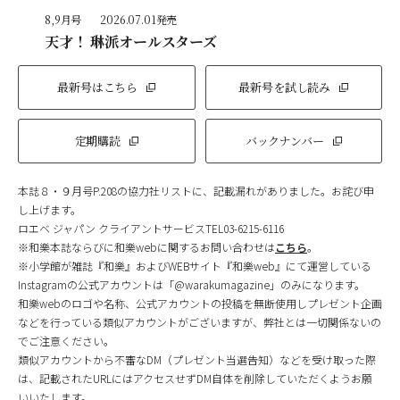
8,9月号
2026.07.01発売
天才！ 琳派オールスターズ
最新号はこちら
最新号を試し読み
定期購読
バックナンバー
本誌８・９月号P.208の協力社リストに、記載漏れがありました。お詫び申
し上げます。
ロエベ ジャパン クライアントサービスTEL03-6215-6116
※和樂本誌ならびに和樂webに関するお問い合わせは
こちら
。
※小学館が雑誌『和樂』およびWEBサイト『和樂web』にて運営している
Instagramの公式アカウントは「@warakumagazine」のみになります。
和樂webのロゴや名称、公式アカウントの投稿を無断使用しプレゼント企画
などを行っている類似アカウントがございますが、弊社とは一切関係ないの
でご注意ください。
類似アカウントから不審なDM（プレゼント当選告知）などを受け取った際
は、記載されたURLにはアクセスせずDM自体を削除していただくようお願
いいたします。