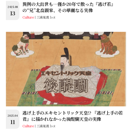
異例の大出世も…僅か20年で散った『逃げ若』
2025.08
の“兄”北畠顕家、その華麗なる実像
13
Culture
三浦胤義 bot
逃げ上手のエキセントリック天皇!? 『逃げ上手の若
2025.04
君』に描かれなかった後醍醐天皇の実像
11
Culture
三浦胤義 bot