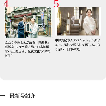
中谷美紀さんスペシャルインタビ
ふたりの菊之丞が語る「綺麗事」
ュー。海外で暮らして感じる、よ
落語家･古今亭菊之丞×日本舞踊
り深い「日本の美」
家･尾上菊之丞、伝統文化の“隣の
芝生”
最新号紹介