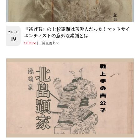
『逃げ若』の上杉憲顕は苦労人だった！マッドサイ
2025.11
エンティストの意外な素顔とは
19
Culture
三浦胤義 bot