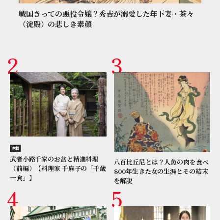
戦国きっての悪役令嬢？秀吉が溺愛した年下妻・茶々
（淀殿）の悲しき素顔
連載
武者小路千家のお盆と精進料理
八百比丘尼とは？人魚の肉を食べ
（前編）【料理家 千麻子の「千歳
800年生きた女の生涯とその結末
一食」】
を解説