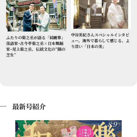
中谷美紀さんスペシャルインタビ
ふたりの菊之丞が語る「綺麗事」
ュー。海外で暮らして感じる、よ
落語家･古今亭菊之丞×日本舞踊
り深い「日本の美」
家･尾上菊之丞、伝統文化の“隣の
芝生”
最新号紹介