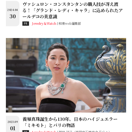
ヴァシュロン・コンスタンタンの職人技が冴え渡
る！「グランド・レディ・キャラ」に込められたア
2024.04
30
ールデコの美意識
Jewelry＆Watch
和樂web編集部
PR
養殖真珠誕生から130年。日本のハイジュエラー
2023.09
「ミキモト」とパリの物語
01