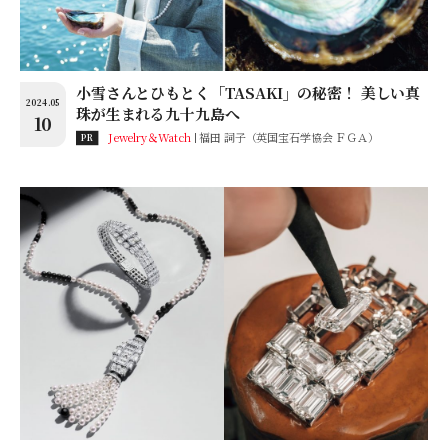
小雪さんとひもとく「TASAKI」の秘密！ 美しい真
2024.05
珠が生まれる九十九島へ
10
Jewelry＆Watch
福田 詞子（英国宝石学協会 ＦＧＡ）
PR