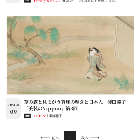
Jewelry＆Watch
福田 詞子（英国宝石学協会 ＦＧＡ）
PR
草の露と見まがう真珠の輝きと日本人 澤田瞳子
2023.08
「美装のNippon」第3回
09
Culture
澤田瞳子
連載
1
前へ
次へ