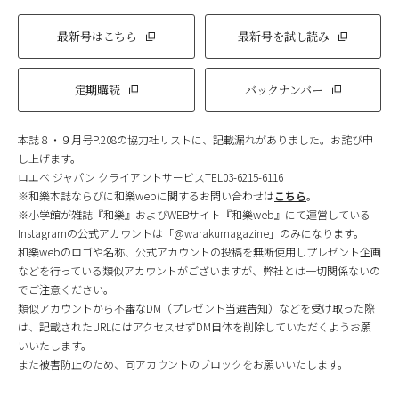
最新号はこちら
最新号を試し読み
定期購読
バックナンバー
本誌８・９月号P.208の協力社リストに、記載漏れがありました。お詫び申
し上げます。
ロエベ ジャパン クライアントサービスTEL03-6215-6116
※和樂本誌ならびに和樂webに関するお問い合わせは
こちら
。
※小学館が雑誌『和樂』およびWEBサイト『和樂web』にて運営している
Instagramの公式アカウントは「@warakumagazine」のみになります。
和樂webのロゴや名称、公式アカウントの投稿を無断使用しプレゼント企画
などを行っている類似アカウントがございますが、弊社とは一切関係ないの
でご注意ください。
類似アカウントから不審なDM（プレゼント当選告知）などを受け取った際
は、記載されたURLにはアクセスせずDM自体を削除していただくようお願
いいたします。
また被害防止のため、同アカウントのブロックをお願いいたします。