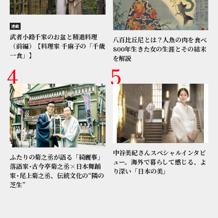
連載
武者小路千家のお盆と精進料理
八百比丘尼とは？人魚の肉を食べ
（前編）【料理家 千麻子の「千歳
800年生きた女の生涯とその結末
一食」】
を解説
中谷美紀さんスペシャルインタビ
ふたりの菊之丞が語る「綺麗事」
ュー。海外で暮らして感じる、よ
落語家･古今亭菊之丞×日本舞踊
り深い「日本の美」
家･尾上菊之丞、伝統文化の“隣の
芝生”