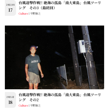
台風迎撃作戦!! 絶海の孤島「南大東島」台風ツーリ
2022.01
ング その3（最終回）
17
Culture
平野勝之
台風迎撃作戦!! 絶海の孤島「南大東島」台風ツーリ
2021.12
ング その2
18
Culture
平野勝之