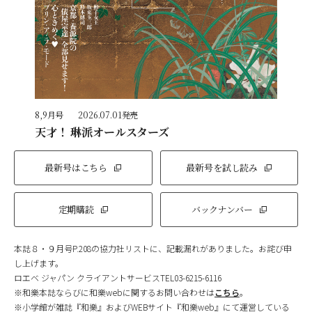
8,9月号
2026.07.01発売
天才！ 琳派オールスターズ
最新号はこちら
最新号を試し読み
定期購読
バックナンバー
本誌８・９月号P.208の協力社リストに、記載漏れがありました。お詫び申
し上げます。
ロエベ ジャパン クライアントサービスTEL03-6215-6116
※和樂本誌ならびに和樂webに関するお問い合わせは
こちら
。
※小学館が雑誌『和樂』およびWEBサイト『和樂web』にて運営している