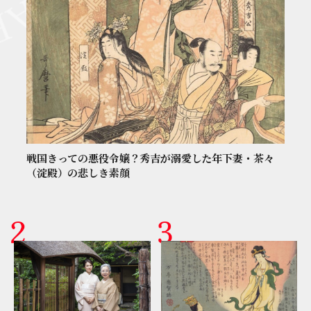
戦国きっての悪役令嬢？秀吉が溺愛した年下妻・茶々
（淀殿）の悲しき素顔