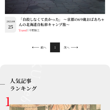
「自殺しなくて良かった」 ～京都の69歳おばあちゃ
2021.08
んの北海道自転車キャンプ旅～
25
Travel
平野勝之
1
前へ
次へ
人気記事
ランキング