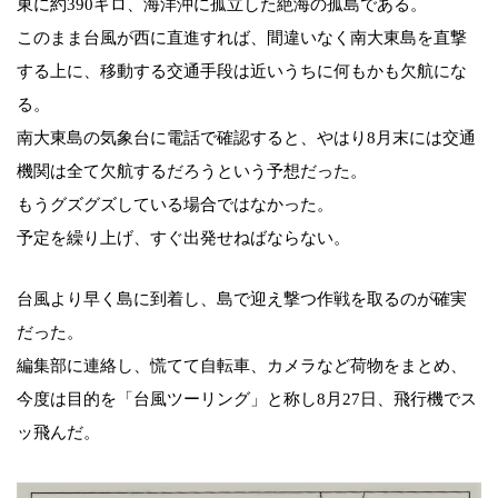
東に約390キロ、海洋沖に孤立した絶海の孤島である。
このまま台風が西に直進すれば、間違いなく南大東島を直撃
する上に、移動する交通手段は近いうちに何もかも欠航にな
る。
南大東島の気象台に電話で確認すると、やはり8月末には交通
機関は全て欠航するだろうという予想だった。
もうグズグズしている場合ではなかった。
予定を繰り上げ、すぐ出発せねばならない。
台風より早く島に到着し、島で迎え撃つ作戦を取るのが確実
だった。
編集部に連絡し、慌てて自転車、カメラなど荷物をまとめ、
今度は目的を「台風ツーリング」と称し8月27日、飛行機でス
ッ飛んだ。