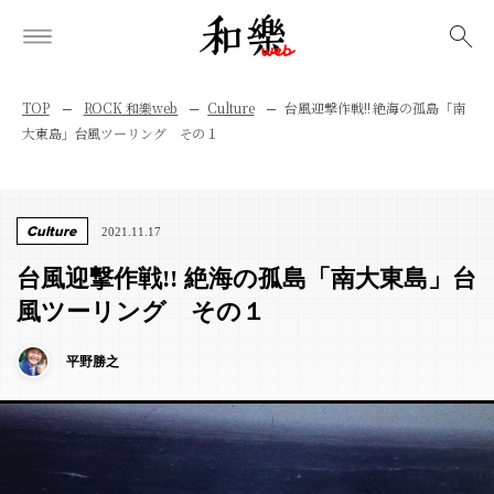
検索
TOP
ROCK 和樂web
Culture
台風迎撃作戦!! 絶海の孤島「南
大東島」台風ツーリング その１
Culture
2021.11.17
台風迎撃作戦!! 絶海の孤島「南大東島」台
風ツーリング その１
平野勝之