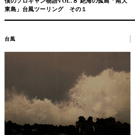
僕のソロキャン物語VOL.８ 絶海の孤島「南大
東島」台風ツーリング その１
台風