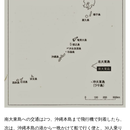
南大東島への交通は2つ、沖縄本島まで飛行機で到着したら、
次は、沖縄本島の港から一晩かけて船で行く便と、30人乗り