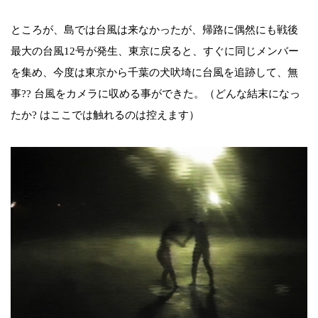
ところが、島では台風は来なかったが、帰路に偶然にも戦後
最大の台風12号が発生、東京に戻ると、すぐに同じメンバー
を集め、今度は東京から千葉の犬吠埼に台風を追跡して、無
事?? 台風をカメラに収める事ができた。（どんな結末になっ
たか? はここでは触れるのは控えます）