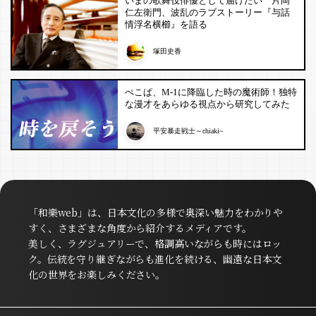
いまの歌舞伎俳優として届けたい 片岡
仁左衛門、波乱のラブストーリー『与話
情浮名横櫛』を語る
塚田史香
ぺこぱ、M-1に降臨した時の魔術師！独特
な漫才をあらゆる視点から研究してみた
平安暴走戦士～chiaki~
「和樂web」は、日本文化の多様で奥深い魅力をわかりや
すく、さまざまな角度から紹介するメディアです。
美しく、ラグジュアリーで、格調高いながらも時にはロッ
ク。伝統を守り継ぎながらも進化を続ける、幽遠な日本文
化の世界をお楽しみください。