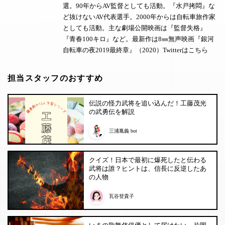
選。90年からAV監督としても活動。『水戸拷悶』な
ど抜けないAV代表選手。2000年からは自転車旅作家
としても活動。主な劇場公開映画は『監督失格』
『青春100キロ』など。最新作は8㎜無声映画『銀河
自転車の夜2019最終章』（2020）
Twitterはこちら
担当スタッフのおすすめ
伝説の怪力武将を追い込んだ！工藤茂光
の武勇伝を解説
三浦胤義 bot
クイズ！日本で最初に爆死したと伝わる
武将は誰？ヒントは、信長に反逆したあ
の人物
瓦谷登貴子