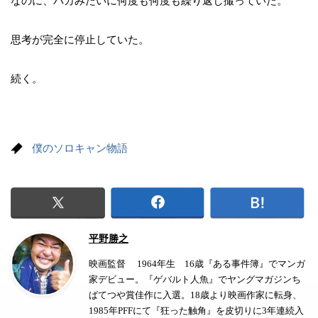
なのに、バカみたいに何度も何度も繰り返し撮っていた。
思考が完全に停止していた。
続く。
僕のソロキャン物語
平野勝之
映画監督 1964年生 16歳『ある事件簿』でマンガ
家デビュー。『ゲバルト人魚』でヤングマガジンち
ばてつや賞佳作に入選。18歳より映画作家に転身、
1985年PFFにて『狂った触角』を皮切りに3年連続入