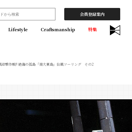
会員登録案内
Lifestyle
Craftsmanship
特集
風迎撃作戦!! 絶海の孤島「南大東島」台風ツーリング その2