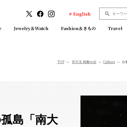
# English
e
Jewelry＆Watch
Fashion＆きもの
Travel
TOP
ROCK 和樂web
Culture
台
の孤島「南大