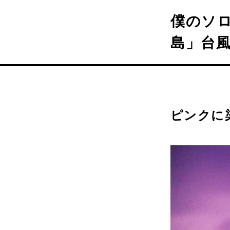
僕のソロ
島」台
ピンクに