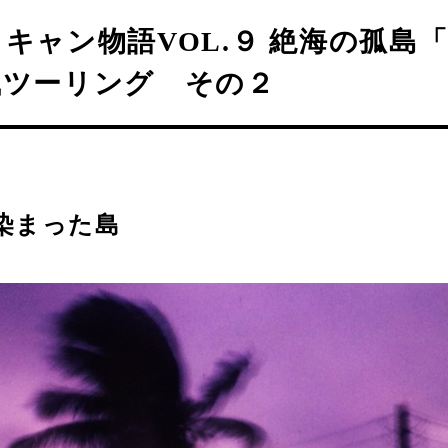
キャン物語VOL.９ 絶海の孤島
風ツーリング その２
染まった島