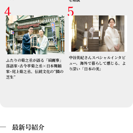
中谷美紀さんスペシャルインタビ
ふたりの菊之丞が語る「綺麗事」
ュー。海外で暮らして感じる、よ
落語家･古今亭菊之丞×日本舞踊
り深い「日本の美」
家･尾上菊之丞、伝統文化の“隣の
芝生”
最新号紹介