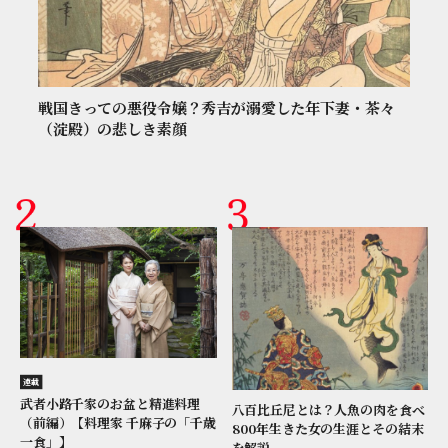
戦国きっての悪役令嬢？秀吉が溺愛した年下妻・茶々
（淀殿）の悲しき素顔
連載
武者小路千家のお盆と精進料理
八百比丘尼とは？人魚の肉を食べ
（前編）【料理家 千麻子の「千歳
800年生きた女の生涯とその結末
一食」】
を解説