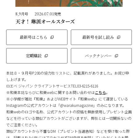
8,9月号
2026.07.01発売
天才！ 琳派オールスターズ
最新号はこちら
最新号を試し読み
定期購読
バックナンバー
本誌８・９月号P.208の協力社リストに、記載漏れがありました。お詫び申
し上げます。
ロエベ ジャパン クライアントサービスTEL03-6215-6116
※和樂本誌ならびに和樂webに関するお問い合わせは
こちら
。
※小学館が雑誌『和樂』およびWEBサイト『和樂web』にて運営している
Instagramの公式アカウントは「@warakumagazine」のみになります。
和樂webのロゴや名称、公式アカウントの投稿を無断使用しプレゼント企画
などを行っている類似アカウントがございますが、弊社とは一切関係ないの
でご注意ください。
類似アカウントから不審なDM（プレゼント当選告知）などを受け取った際
は、記載されたURLにはアクセスせずDM自体を削除していただくようお願