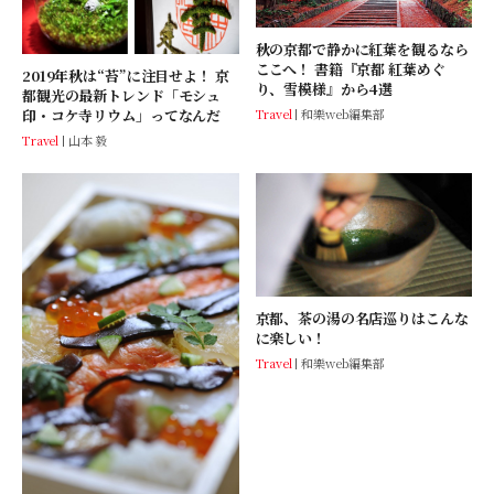
秋の京都で静かに紅葉を観るなら
ここへ！ 書籍『京都 紅葉めぐ
2019年秋は“苔”に注目せよ！ 京
り、雪模様』から4選
都観光の最新トレンド「モシュ
印・コケ寺リウム」ってなんだ
Travel
和樂web編集部
Travel
山本 毅
京都、茶の湯の名店巡りはこんな
に楽しい！
Travel
和樂web編集部