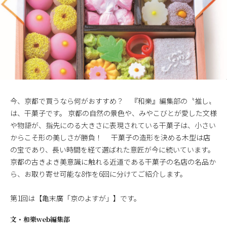
今、京都で買うなら何がおすすめ？ 『和樂』編集部の〝推し〟
は、干菓子です。 京都の自然の景色や、みやこびとが愛した文様
や物語が、指先にのる大きさに表現されている干菓子は、小さい
からこそ形の美しさが勝負！ 干菓子の造形を決める木型は店
の宝であり、長い時間を経て選ばれた意匠が今に続いています。
京都の古きよき美意識に触れる近道である干菓子の名店の名品か
ら、お取り寄せ可能な8作を6回に分けてご紹介します。
第1回は【亀末廣「京のよすが」】です。
文・
和樂web編集部