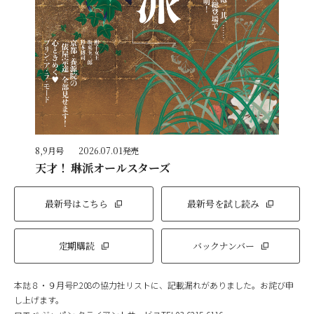
8,9月号
2026.07.01発売
天才！ 琳派オールスターズ
最新号はこちら
最新号を試し読み
定期購読
バックナンバー
本誌８・９月号P.208の協力社リストに、記載漏れがありました。お詫び申
し上げます。