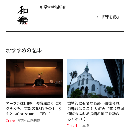
和樂web編集部
記事を読む
おすすめの記事
オープンは14時。美術館帰りにカ
世界的に有名な奇跡「信徒発見」
クテルを。京都のBAR その4「う
の舞台はここ！ 大浦天主堂【異国
えと salon&bar」（東山）
情緒あふれる長崎の国宝を訪ね
る！その1】
Travel
和樂web編集部
Travel
山本 毅