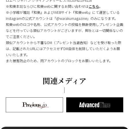
ロエベ ジャパン クライアントサービスTEL03-6215-6116
※和樂本誌ならびに和樂webに関するお問い合わせは
こちら
。
※小学館が雑誌『和樂』およびWEBサイト『和樂web』にて運営している
Instagramの公式アカウントは「@warakumagazine」のみになります。
和樂webのロゴや名称、公式アカウントの投稿を無断使用しプレゼント企画
などを行っている類似アカウントがございますが、弊社とは一切関係ないの
でご注意ください。
類似アカウントから不審なDM（プレゼント当選告知）などを受け取った際
は、記載されたURLにはアクセスせずDM自体を削除していただくようお願
いいたします。
また被害防止のため、同アカウントのブロックをお願いいたします。
関連メディア