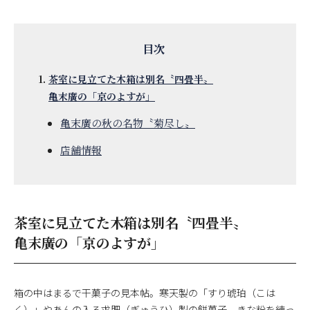
茶室に見立てた木箱は別名〝四畳半〟
亀末廣の「京のよすが」
亀末廣の秋の名物〝菊尽し〟
店舗情報
茶室に見立てた木箱は別名〝四畳半〟
亀末廣の「京のよすが」
箱の中はまるで干菓子の見本帖。寒天製の「すり琥珀（こは
く）」やあんの入る求肥（ぎゅうひ）製の餅菓子、きな粉を練っ