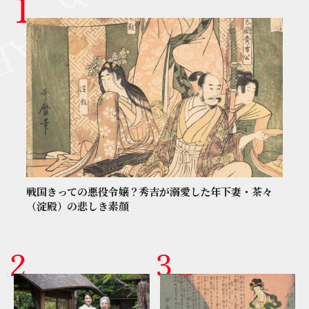
戦国きっての悪役令嬢？秀吉が溺愛した年下妻・茶々
（淀殿）の悲しき素顔