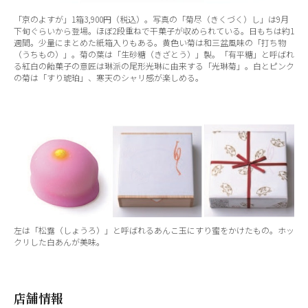
「京のよすが」1箱3,900円（税込）。写真の「菊尽（きくづく）し」は9月
下旬ぐらいから登場。ほぼ2段重ねで干菓子が収められている。日もちは約1
週間。少量にまとめた紙箱入りもある。黄色い菊は和三盆風味の「打ち物
（うちもの）」。菊の葉は「生砂糖（きざとう）」製。「有平糖」と呼ばれ
る紅白の飴菓子の意匠は琳派の尾形光琳に由来する「光琳菊」。白とピンク
の菊は「すり琥珀」、寒天のシャリ感が楽しめる。
左は「松露（しょうろ）」と呼ばれるあんこ玉にすり蜜をかけたもの。ホッ
クリした白あんが美味。
店舗情報