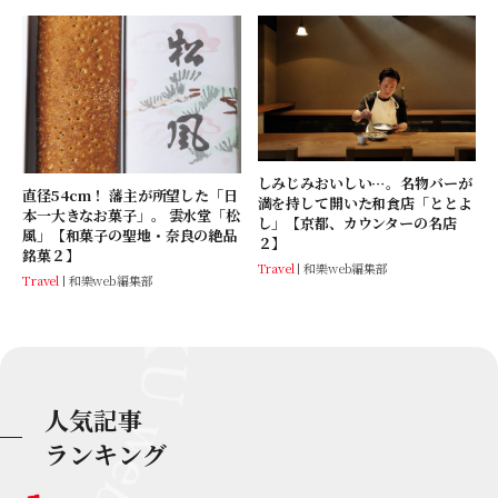
しみじみおいしい…。名物バーが
直径54cm！ 藩主が所望した「日
満を持して開いた和食店「ととよ
本一大きなお菓子」。 雲水堂「松
し」【京都、カウンターの名店
風」【和菓子の聖地・奈良の絶品
２】
銘菓２】
Travel
和樂web編集部
Travel
和樂web編集部
人気記事
ランキング