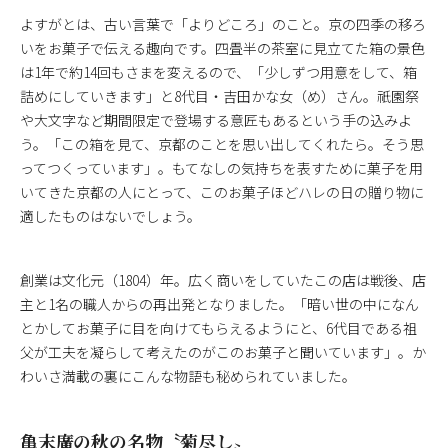
よすがとは、古い言葉で「よりどころ」のこと。京の四季の移ろ
いをお菓子で伝える趣向です。四畳半の茶室に見立てた箱の景色
は1年で約14回もさまを変えるので、「少しずつ用意をして、箱
詰めにしていきます」と8代目・吉田かな女（め）さん。祇園祭
や大文字など期間限定で登場する意匠もあるという手の込みよ
う。「この箱を見て、京都のことを思い出してくれたら。そう思
ってつくっています」。もてなしの気持ちを表すために菓子を用
いてきた京都の人にとって、このお菓子ほどハレの日の贈り物に
適したものはないでしょう。
創業は文化元（1804）年。広く商いをしていたこの店は戦後、店
主と1名の職人からの再出発となりました。「暗い世の中になん
とかしてお菓子に目を向けてもらえるようにと、6代目である祖
父が工夫を凝らして考えたのがこのお菓子と聞いています」。か
わいさ満載の裏にこんな物語も秘められていました。
亀末廣の秋の名物〝菊尽し〟