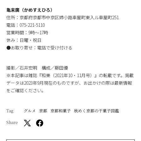
亀末廣（かめすえひろ）
住所：京都府京都市中京区姉小路車屋町東入ル車屋町251
電話：075-221-5110
営業時間：9時～17時
休み：日曜・祝日
●お取り寄せ：電話で受け付ける
撮影／石井宏明 構成／藤田優
※本記事は雑誌『和樂（2021年10・11月号）』の転載です。掲載
データは2023年9月現在のものですが、お出かけの際は最新情報
をご確認ください。
Tag
グルメ
京都
京都和菓子
秋めく京都の干菓子図鑑
Share