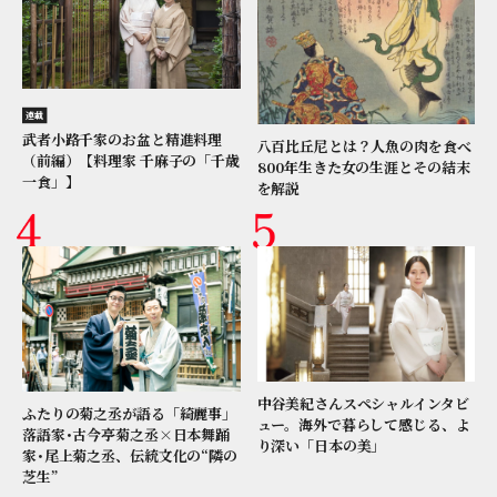
連載
武者小路千家のお盆と精進料理
八百比丘尼とは？人魚の肉を食べ
（前編）【料理家 千麻子の「千歳
800年生きた女の生涯とその結末
一食」】
を解説
中谷美紀さんスペシャルインタビ
ふたりの菊之丞が語る「綺麗事」
ュー。海外で暮らして感じる、よ
落語家･古今亭菊之丞×日本舞踊
り深い「日本の美」
家･尾上菊之丞、伝統文化の“隣の
芝生”