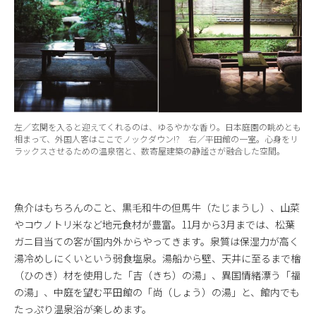
左／玄関を入ると迎えてくれるのは、ゆるやかな香り。日本庭園の眺めとも
相まって、外国人客はここでノックダウン!? 右／平田館の一室。心身をリ
ラックスさせるための温泉宿と、数寄屋建築の静謐さが融合した空間。
魚介はもちろんのこと、黒毛和牛の但馬牛（たじまうし）、山菜
やコウノトリ米など地元食材が豊富。11月から3月までは、松葉
ガニ目当ての客が国内外からやってきます。泉質は保湿力が高く
湯冷めしにくいという弱食塩泉。湯船から壁、天井に至るまで檜
（ひのき）材を使用した「吉（きち）の湯」、異国情緒漂う「福
の湯」、中庭を望む平田館の「尚（しょう）の湯」と、館内でも
たっぷり温泉浴が楽しめます。