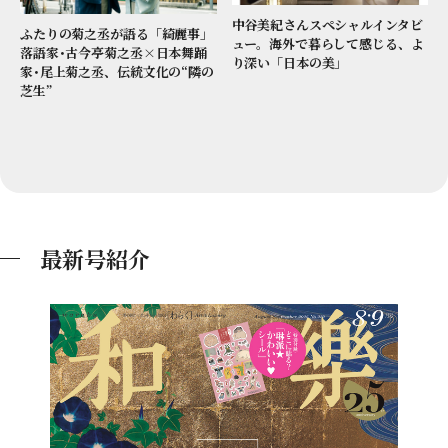
中谷美紀さんスペシャルインタビ
ふたりの菊之丞が語る「綺麗事」
ュー。海外で暮らして感じる、よ
落語家･古今亭菊之丞×日本舞踊
り深い「日本の美」
家･尾上菊之丞、伝統文化の“隣の
芝生”
最新号紹介