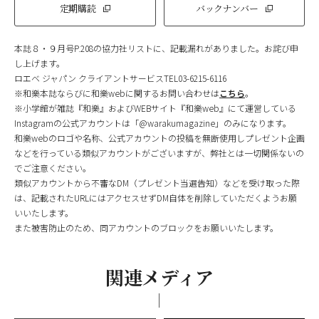
定期購読
バックナンバー
本誌８・９月号P.208の協力社リストに、記載漏れがありました。お詫び申
し上げます。
ロエベ ジャパン クライアントサービスTEL03-6215-6116
※和樂本誌ならびに和樂webに関するお問い合わせは
こちら
。
※小学館が雑誌『和樂』およびWEBサイト『和樂web』にて運営している
Instagramの公式アカウントは「@warakumagazine」のみになります。
和樂webのロゴや名称、公式アカウントの投稿を無断使用しプレゼント企画
などを行っている類似アカウントがございますが、弊社とは一切関係ないの
でご注意ください。
類似アカウントから不審なDM（プレゼント当選告知）などを受け取った際
は、記載されたURLにはアクセスせずDM自体を削除していただくようお願
いいたします。
また被害防止のため、同アカウントのブロックをお願いいたします。
関連メディア