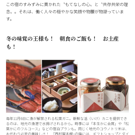
この宿のすみずみに貫かれた〝もてなしの心〟と〝共存共栄の理
念〟。それは、働く人々の穏やかな笑顔や物腰が物語っていま
す。
冬の味覚の王様も！ 朝食のご飯も！ お土産
も！
毎年11月6日に漁が解禁される松葉ガニ。新鮮な活（いけ）カニを提供でき
るのは、地元の漁港で水揚げされるから。時季には「本生かに会席」や「松
葉かにのフルコース」などの宿泊プランも。同じく地元のコウノトリ米は、
お代わり必至の美味しさ！ ｢西村屋本館｣の隣には、ギフトショップとダイ