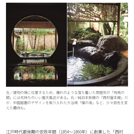
左／建物の端に位置するため、離れのような落ち着いた雰囲気の「飛鳥の
間」には気持ちのいい露天風呂がある。右／純日本旅館の「西村屋本館」だ
が、中国庭園のデザインを取り入れた大浴場「福の湯」など、少々目先を変
えた趣向も。
江戸時代最後期の安政年間（1854～1860年）に創業した「西村