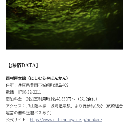
【湯宿DATA】
西村屋本館（にしむらやほんかん）
住所：兵庫県豊岡市城崎町湯島469
電話：0796-32-2211
宿泊料金：2名1室利用時1名48,830円～（1泊2食付）
アクセス：JR山陰本線「城崎温泉駅」より徒歩約15分（旅館組合
運営の無料送迎バスあり）
公式サイト：
https://www.nishimuraya.ne.jp/honkan/