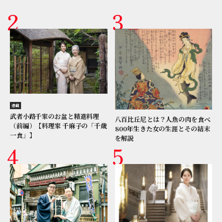
連載
武者小路千家のお盆と精進料理
八百比丘尼とは？人魚の肉を食べ
（前編）【料理家 千麻子の「千歳
800年生きた女の生涯とその結末
一食」】
を解説