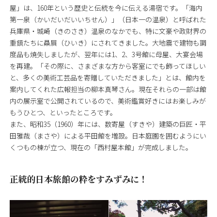
屋」は、160年という歴史と伝統を今に伝える湯宿です。「海内
第一泉（かいだいだいいちせん）」（日本一の温泉）と呼ばれた
兵庫県・城崎（きのさき）温泉のなかでも、特に文豪や政財界の
重鎮たちに贔屓（ひいき）にされてきました。大地震で建物も調
度品も焼失しましたが、翌年には1、2、3号館に母屋、大宴会場
を再建。「その際に、さまざまな方から客室にでも飾ってほしい
と、多くの美術工芸品を寄贈していただきました」とは、館内を
案内してくれた広報担当の柳本真琴さん。現在それらの一部は館
内の展示室で公開されているので、美術鑑賞好きにはお楽しみが
もうひとつ、といったところです。
また、昭和35（1960）年には、数寄屋（すきや）建築の巨匠・平
田雅哉（まさや）による平田館を増設。日本庭園を囲むようにい
くつもの棟が立つ、現在の「西村屋本館」が完成しました。
正統的日本旅館の粋をすみずみに！