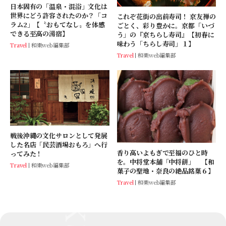
日本固有の「温泉・混浴」文化は
世界にどう許容されたのか？「コ
これぞ花街の出前寿司！ 京友禅の
ラム2」【〝おもてなし〟を体感
ごとく、彩り豊かに。京都「いづ
できる至高の湯宿】
う」の『京ちらし寿司』【初春に
味わう「ちらし寿司」１】
Travel
和樂web編集部
Travel
和樂web編集部
戦後沖縄の文化サロンとして発展
した名店「民芸酒場おもろ」へ行
香り高いよもぎで至福のひと時
ってみた！
を。中将堂本舗「中将餅」 【和
Travel
和樂web編集部
菓子の聖地・奈良の絶品銘菓６】
Travel
和樂web編集部