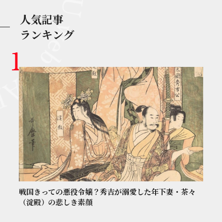
人気記事
ランキング
戦国きっての悪役令嬢？秀吉が溺愛した年下妻・茶々
（淀殿）の悲しき素顔