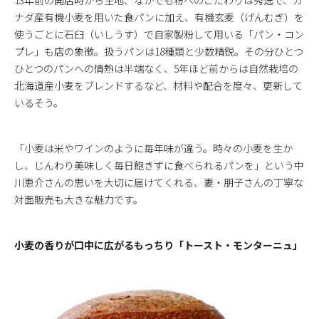
13年前の開店時から生地、なかでも粉へのこだわりは秀逸で、カ
ナダ産有機小麦を用いた食パンに加え、有機玄麦（げんむぎ）を
使うごとに石臼（いしうす）で自家製粉して用いる「パン・コン
プレ」も店の象徴。扱うパンは18種類と少数精鋭。その分ひとつ
ひとつのパンへの情熱は半端なく、5年ほど前からは自然栽培の
北海道産小麦をブレンドするなど、材料や配合を度々、更新して
いるそう。
「小麦は米やワインのように毎年味が違う。時々の小麦を生か
し、じんわり美味しく毎日飽きずに食べられるパンを」という中
川恵介さんの思いを大切に届けてくれる、妻・朋子さんの丁寧な
対面販売も大きな魅力です。
小麦の香りが口中に広がるもっちり「トースト・モンターニュ」