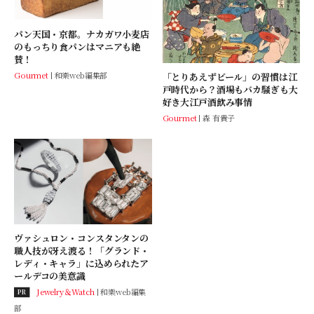
パン天国・京都。ナカガワ小麦店
のもっちり食パンはマニアも絶
賛！
Gourmet
和樂web編集部
「とりあえずビール」の習慣は江
戸時代から？酒場もバカ騒ぎも大
好き大江戸酒飲み事情
Gourmet
森 有貴子
ヴァシュロン・コンスタンタンの
職人技が冴え渡る！「グランド・
レディ・キャラ」に込められたア
ールデコの美意識
Jewelry＆Watch
和樂web編集
PR
部