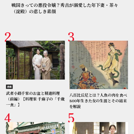
戦国きっての悪役令嬢？秀吉が溺愛した年下妻・茶々
（淀殿）の悲しき素顔
連載
武者小路千家のお盆と精進料理
八百比丘尼とは？人魚の肉を食べ
（前編）【料理家 千麻子の「千歳
800年生きた女の生涯とその結末
一食」】
を解説