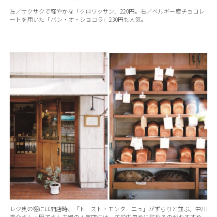
左／サクサクで軽やかな「クロワッサン」220円。右／ベルギー産チョコレ
ートを用いた「パン・オ・ショコラ」230円も人気。
レジ奥の棚には開店時、「トースト・モンターニュ」がずらりと並ぶ。中川
恵介さん・朋子さん夫婦の人気店には、午前中早めに訪れるのがおすすめ。