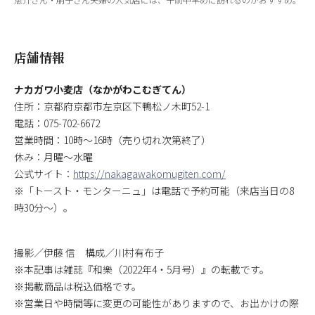
店舗情報
ナカガワ小麦店（なかがわこむぎてん）
住所：京都府京都市左京区下鴨松ノ木町52-1
電話：075-702-6672
営業時間：10時～16時（売り切れ次第終了）
休み：月曜～水曜
公式サイト：
https://nakagawakomugiten.com/
※「トースト・モンターニュ」は電話で予約可能（来店当日の8
時30分～）。
撮影／伊藤 信 構成／川村有布子
※本記事は雑誌『和樂（2022年4・5月号）』の転載です。
※掲載商品は税込価格です。
※営業日や時間等に変更の可能性がありますので、お出かけの際