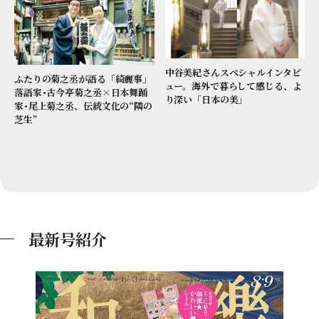
中谷美紀さんスペシャルインタビ
ふたりの菊之丞が語る「綺麗事」
ュー。海外で暮らして感じる、よ
落語家･古今亭菊之丞×日本舞踊
り深い「日本の美」
家･尾上菊之丞、伝統文化の“隣の
芝生”
最新号紹介