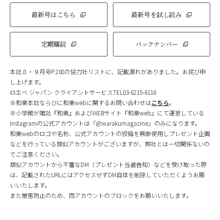
最新号はこちら
最新号を試し読み
定期購読
バックナンバー
本誌８・９月号P.208の協力社リストに、記載漏れがありました。お詫び申
し上げます。
ロエベ ジャパン クライアントサービスTEL03-6215-6116
※和樂本誌ならびに和樂webに関するお問い合わせは
こちら
。
※小学館が雑誌『和樂』およびWEBサイト『和樂web』にて運営している
Instagramの公式アカウントは「@warakumagazine」のみになります。
和樂webのロゴや名称、公式アカウントの投稿を無断使用しプレゼント企画
などを行っている類似アカウントがございますが、弊社とは一切関係ないの
でご注意ください。
類似アカウントから不審なDM（プレゼント当選告知）などを受け取った際
は、記載されたURLにはアクセスせずDM自体を削除していただくようお願
いいたします。
また被害防止のため、同アカウントのブロックをお願いいたします。