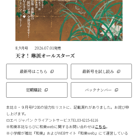
8,9月号
2026.07.01発売
天才！ 琳派オールスターズ
最新号はこちら
最新号を試し読み
定期購読
バックナンバー
本誌８・９月号P.208の協力社リストに、記載漏れがありました。お詫び申
し上げます。
ロエベ ジャパン クライアントサービスTEL03-6215-6116
※和樂本誌ならびに和樂webに関するお問い合わせは
こちら
。
※小学館が雑誌『和樂』およびWEBサイト『和樂web』にて運営している