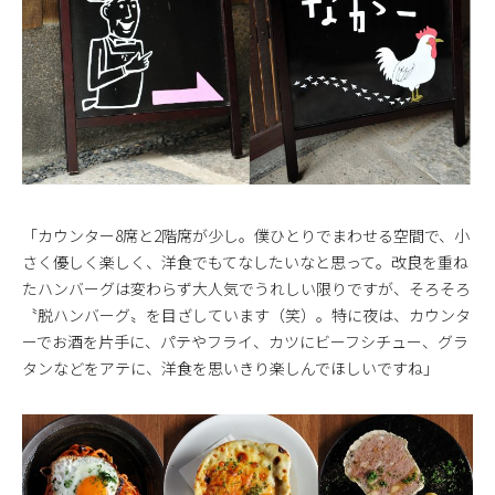
「カウンター8席と2階席が少し。僕ひとりでまわせる空間で、小
さく優しく楽しく、洋食でもてなしたいなと思って。改良を重ね
たハンバーグは変わらず大人気でうれしい限りですが、そろそろ
〝脱ハンバーグ〟を目ざしています（笑）。特に夜は、カウンタ
ーでお酒を片手に、パテやフライ、カツにビーフシチュー、グラ
タンなどをアテに、洋食を思いきり楽しんでほしいですね」