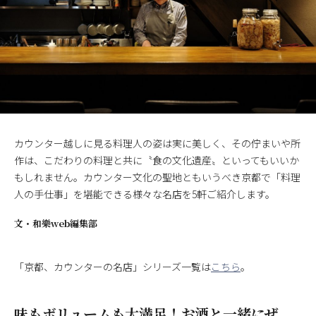
カウンター越しに見る料理人の姿は実に美しく、その佇まいや所
作は、こだわりの料理と共に〝食の文化遺産〟といってもいいか
もしれません。カウンター文化の聖地ともいうべき京都で「料理
人の手仕事」を堪能できる様々な名店を5軒ご紹介します。
文・
和樂web編集部
「京都、カウンターの名店」シリーズ一覧は
こちら
。
味もボリュームも大満足！お酒と一緒にぜ