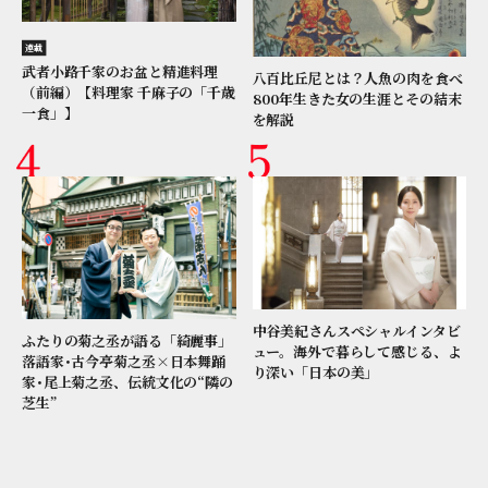
連載
武者小路千家のお盆と精進料理
八百比丘尼とは？人魚の肉を食べ
（前編）【料理家 千麻子の「千歳
800年生きた女の生涯とその結末
一食」】
を解説
中谷美紀さんスペシャルインタビ
ふたりの菊之丞が語る「綺麗事」
ュー。海外で暮らして感じる、よ
落語家･古今亭菊之丞×日本舞踊
り深い「日本の美」
家･尾上菊之丞、伝統文化の“隣の
芝生”