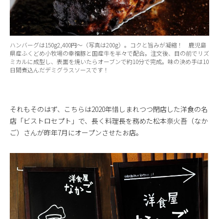
ハンバーグは150g2,400円〜（写真は200g）。コクと旨みが凝縮！ 鹿児島
県産ふくどめ小牧場の幸福豚と国産牛を半々で配合。注文後、目の前でリズ
ミカルに成型し、表面を焼いたらオーブンで約10分で完成。味の決め手は10
日間煮込んだデミグラスソースです！
それもそのはず、こちらは2020年惜しまれつつ閉店した洋食の名
店「ビストロセプト」で、長く料理長を務めた松本奈火吾（なか
ご）さんが昨年7月にオープンさせたお店。