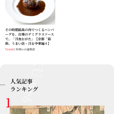
その時期最高の肉でつくるハンバ
ーグを、自慢のデミグラスソース
で。「洋食おがた」【京都〝最
新〟うまい店・洋＆中華編４】
Travel
和樂web編集部
人気記事
ランキング