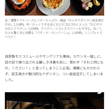
左／濃厚トマトソースにバターたっぷり、絶品「大人のナポリタン目玉焼き
のせ」2,200円。中／びっくりするほどエビがゴロゴロと入った「エビのマ
カロニグラタン」1,800円。グツグツ、とろとろでワインもすすむ。右／こ
ちらも驚くほど肉厚な「パテ・ド・カンパーニュ」1,600円。シンプルイズ
ベスト！
自家製モスコミュールやサングリアも美味。カウンター越しに、
目の前で繰り出される麗しき洋食を前に、思わず「それと同じも
の、ください！」と言ってしまうこと必至。満腹にもかかわら
ず、目玉焼きが魅力的なナポリタン、つい追加注文してしまいま
した。