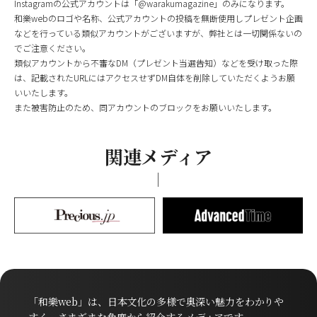
Instagramの公式アカウントは「@warakumagazine」のみになります。
和樂webのロゴや名称、公式アカウントの投稿を無断使用しプレゼント企画
などを行っている類似アカウントがございますが、弊社とは一切関係ないの
でご注意ください。
類似アカウントから不審なDM（プレゼント当選告知）などを受け取った際
は、記載されたURLにはアクセスせずDM自体を削除していただくようお願
いいたします。
また被害防止のため、同アカウントのブロックをお願いいたします。
関連メディア
「和樂web」は、日本文化の多様で奥深い魅力をわかりや