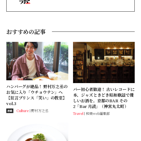
おすすめの記事
ハンバーグが絶品！ 野村万之丞の
バー初心者歓迎！ 古いレコードに
お気に入り「ウチョウテン」へ
本、ジャズときどき昭和歌謡で優
【狂言プリンス「笑い」の教室】
しいお酒を。京都のBAR その
vol.3
2「Bar 月読」（神宮丸太町）
Culture
野村万之丞
連載
Travel
和樂web編集部