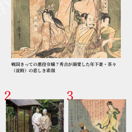
戦国きっての悪役令嬢？秀吉が溺愛した年下妻・茶々
（淀殿）の悲しき素顔