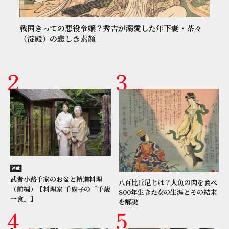
戦国きっての悪役令嬢？秀吉が溺愛した年下妻・茶々
（淀殿）の悲しき素顔
連載
武者小路千家のお盆と精進料理
八百比丘尼とは？人魚の肉を食べ
（前編）【料理家 千麻子の「千歳
800年生きた女の生涯とその結末
一食」】
を解説