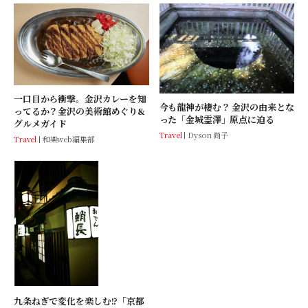
一口目から衝撃。金沢カレーを知
今も龍神が棲む？ 金沢の由来とな
ってるか？金沢の美術館めぐり&
った「金城霊澤」原点に迫る
グルメガイド
Travel
Dyson 尚子
Travel
和樂web編集部
九条ねぎで変化を楽しむ!?「京都