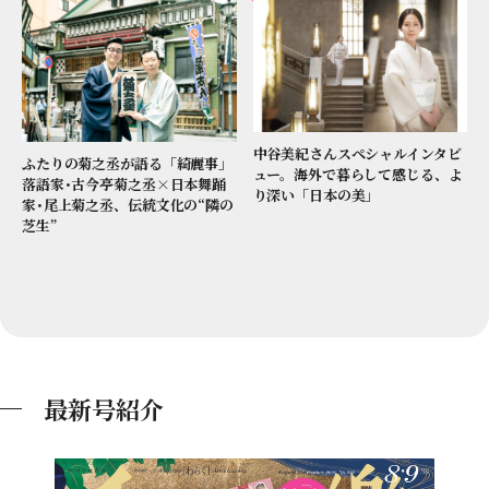
中谷美紀さんスペシャルインタビ
ふたりの菊之丞が語る「綺麗事」
ュー。海外で暮らして感じる、よ
落語家･古今亭菊之丞×日本舞踊
り深い「日本の美」
家･尾上菊之丞、伝統文化の“隣の
芝生”
最新号紹介