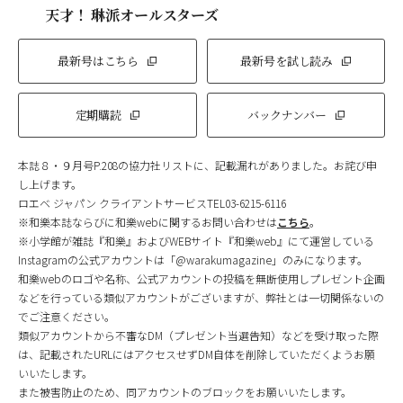
天才！ 琳派オールスターズ
最新号はこちら
最新号を試し読み
定期購読
バックナンバー
本誌８・９月号P.208の協力社リストに、記載漏れがありました。お詫び申
し上げます。
ロエベ ジャパン クライアントサービスTEL03-6215-6116
※和樂本誌ならびに和樂webに関するお問い合わせは
こちら
。
※小学館が雑誌『和樂』およびWEBサイト『和樂web』にて運営している
Instagramの公式アカウントは「@warakumagazine」のみになります。
和樂webのロゴや名称、公式アカウントの投稿を無断使用しプレゼント企画
などを行っている類似アカウントがございますが、弊社とは一切関係ないの
でご注意ください。
類似アカウントから不審なDM（プレゼント当選告知）などを受け取った際
は、記載されたURLにはアクセスせずDM自体を削除していただくようお願
いいたします。
また被害防止のため、同アカウントのブロックをお願いいたします。