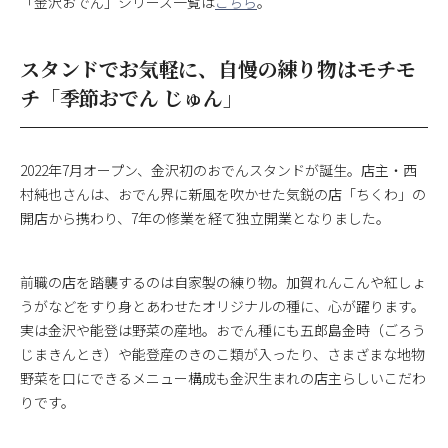
「金沢おでん」シリーズ一覧は
こちら
。
スタンドでお気軽に、自慢の練り物はモチモ
チ「季節おでん じゅん」
2022年7月オープン、金沢初のおでんスタンドが誕生。店主・西
村純也さんは、おでん界に新風を吹かせた気鋭の店「ちくわ」の
開店から携わり、7年の修業を経て独立開業となりました。
前職の店を踏襲するのは自家製の練り物。加賀れんこんや紅しょ
うがなどをすり身とあわせたオリジナルの種に、心が躍ります。
実は金沢や能登は野菜の産地。おでん種にも五郎島金時（ごろう
じまきんとき）や能登産のきのこ類が入ったり、さまざまな地物
野菜を口にできるメニュー構成も金沢生まれの店主らしいこだわ
りです。