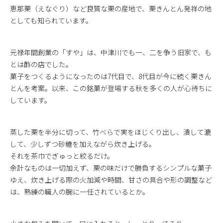
恵那栗（えなぐり）など良質な栗の産地で、栗きんとん発祥の地
としても知られています。
元禄年間創業の「すや」は、中津川でも一、二を争う旧家で、も
とは酢の店でした。
菓子をつくるようになったのは7代目で、8代目が今に続く栗きん
とんを考案。以来、この銘菓が登場する秋を多くの人が心待ちに
しています。
蒸した栗を半分に切って、竹べらで実をほじくり出し、潰して漉
して、少しずつ砂糖を加えながら炊き上げる。
それを茶巾でぎゅっと絞るだけ。
余計なものは一切加えず、栗の味だけで勝負するシンプルな菓子
ゆえ、炊き上げる際の火加減や時間、甘さの具合や形の調整など
は、熟練の職人の腕に一任されているとか。