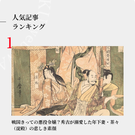
人気記事
ランキング
戦国きっての悪役令嬢？秀吉が溺愛した年下妻・茶々
（淀殿）の悲しき素顔