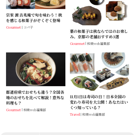
宗家 源 吉兆庵で旬を味わう！秋
を感じる和菓子がぞくぞく登場
Gourmet
コパ子
栗の和菓子は秋ならではのお楽し
み。京都の老舗おすすめ3選
Gourmet
和樂web編集部
都道府県でおせちも違う？全国各
11月1日は寿司の日！日本全国の
地のおせちを比べて解説！意外な
変わり寿司を大公開！あなたはい
料理も？
くつ知っている？
Gourmet
和樂web編集部
Travel
和樂web編集部