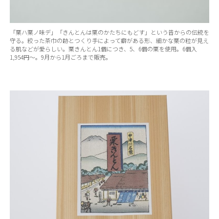
「栗ハ栗ノ味デ」「きんとんは栗のかたちにもどす」という昔からの伝統を
守る。絞った茶巾の跡とつくり手によって癖がある形、細かな栗の粒が見え
る肌などが愛らしい。栗きんとん1個につき、5、6個の栗を使用。6個入
1,954円～。9月から1月ごろまで販売。