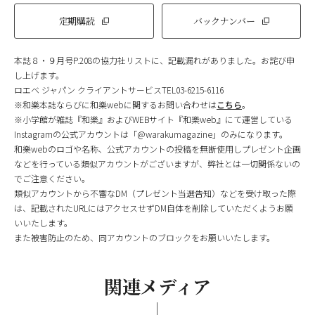
定期購読
バックナンバー
本誌８・９月号P.208の協力社リストに、記載漏れがありました。お詫び申
し上げます。
ロエベ ジャパン クライアントサービスTEL03-6215-6116
※和樂本誌ならびに和樂webに関するお問い合わせは
こちら
。
※小学館が雑誌『和樂』およびWEBサイト『和樂web』にて運営している
Instagramの公式アカウントは「@warakumagazine」のみになります。
和樂webのロゴや名称、公式アカウントの投稿を無断使用しプレゼント企画
などを行っている類似アカウントがございますが、弊社とは一切関係ないの
でご注意ください。
類似アカウントから不審なDM（プレゼント当選告知）などを受け取った際
は、記載されたURLにはアクセスせずDM自体を削除していただくようお願
いいたします。
また被害防止のため、同アカウントのブロックをお願いいたします。
関連メディア