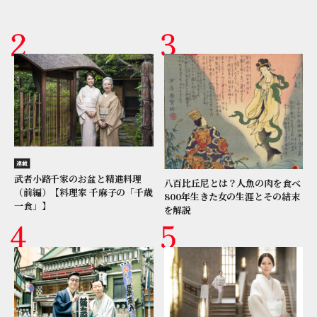
連載
武者小路千家のお盆と精進料理
八百比丘尼とは？人魚の肉を食べ
（前編）【料理家 千麻子の「千歳
800年生きた女の生涯とその結末
一食」】
を解説