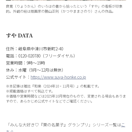
良寛（りょうかん）のいろはの書から拾ったという「すや」の看板が印象
的。外観の絵は版画家の勝山正則（かつやままさのり）さんの作品。
すや DATA
住所：岐阜県中津川市新町2-40
電話：0120-020780（フリーダイヤル）
営業時間：9時～19時
休み：水曜（9月～12月は無休）
公式サイト：
https://www.suya-honke.co.jp
※本記事は雑誌『和樂（2024年10・11月号）』の転載です。
※掲載価格はすべて税込です。
※価格や営業時間などは2025年10月現在のもので、変更される場合もありま
すので、あらかじめ公式サイトなどでご確認ください。
「みんな大好き♡『栗の名菓子』グランプリ」シリーズ一覧は
こ
ちら
。