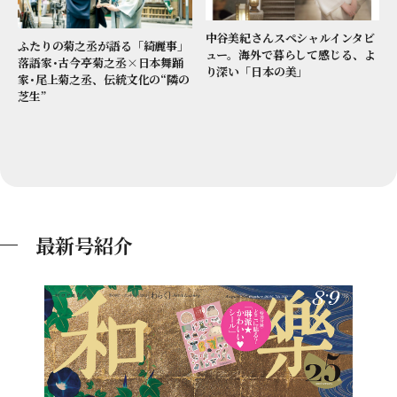
中谷美紀さんスペシャルインタビ
ふたりの菊之丞が語る「綺麗事」
ュー。海外で暮らして感じる、よ
落語家･古今亭菊之丞×日本舞踊
り深い「日本の美」
家･尾上菊之丞、伝統文化の“隣の
芝生”
最新号紹介